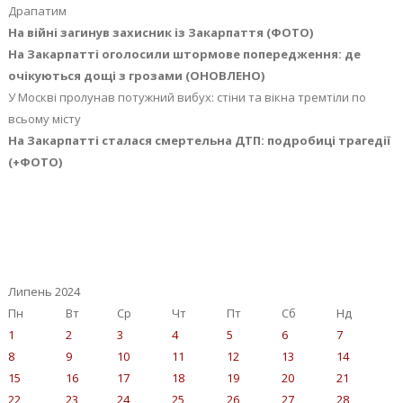
Драпатим
На війні загинув захисник із Закарпаття (ФОТО)
На Закарпатті оголосили штормове попередження: де
очікуються дощі з грозами (ОНОВЛЕНО)
У Москві пролунав потужний вибух: стіни та вікна тремтіли по
всьому місту
На Закарпатті сталася смертельна ДТП: подробиці трагедії
(+ФОТО)
Липень 2024
Пн
Вт
Ср
Чт
Пт
Сб
Нд
1
2
3
4
5
6
7
8
9
10
11
12
13
14
15
16
17
18
19
20
21
22
23
24
25
26
27
28