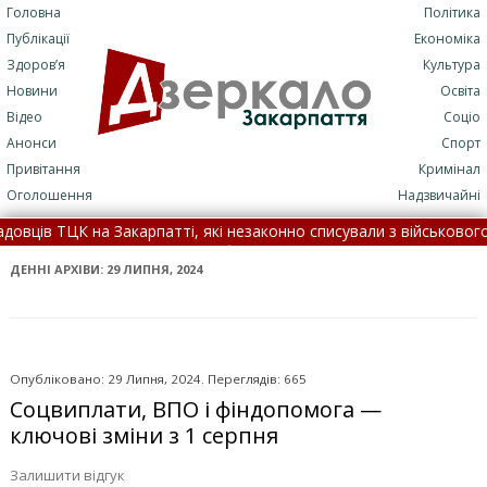
Головна
Політика
Публікації
Економіка
Здоров’я
Культура
Новини
Освіта
Відео
Соціо
Анонси
Спорт
Привітання
Кримінал
Оголошення
Надзвичайні
атті, які незаконно списували з військового обліку чоловіків •
П: подробиці трагедії (+ФОТО)
•
7 серпня: це цікаво знати •
ДЕННІ АРХІВИ:
29 ЛИПНЯ, 2024
Опубліковано: 29 Липня, 2024. Переглядів: 665
Соцвиплати, ВПО і фіндопомога —
ключові зміни з 1 серпня
Залишити відгук