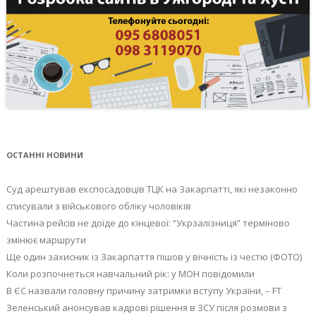
ОСТАННІ НОВИНИ
Суд арештував експосадовців ТЦК на Закарпатті, які незаконно
списували з військового обліку чоловіків
Частина рейсів не доїде до кінцевої: “Укрзалізниця” терміново
змінює маршрути
Ще один захисник із Закарпаття пішов у вічність із честю (ФОТО)
Коли розпочнеться навчальний рік: у МОН повідомили
В ЄС назвали головну причину затримки вступу України, – FT
Зеленський анонсував кадрові рішення в ЗСУ після розмови з