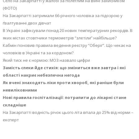
Село на Закарпатті у жалобі за полеглим на війні захисником
(ФОТО)
На Закарпатті затримали 66-річного чоловіка за підозрою у
ґвалтуванні двох дівчат
В Україні зафіксували понад 20 нових температурних рекордів. В
яких містах стовпчики термометрів “злетіли” найбільше?
Кабмін поновив правила ведення реєстру “Оберіг”. Що чекає на
чоловіків в Україні та за кордоном?
Який тиск не є нормою: МОЗ назвало цифри
Замість спеки йде стихія: що зміниться вже завтра і які
області накриє небезпечна негода
Як вчені знаходять ліки проти хвороб, які раніше були
невиліковними
Нові правила госпіталізації: потрапити до лікарні стане
складніше
На Закарпатті водність річок цього літа впала до 25% від норми –
експерт