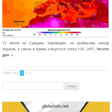
13 липня на Сумщині, Харківщині, на крайньому заході
України, а також в Криму очікується спека +30…34°С.
Читати
далі
→
Page 1 of 2
1
2
>
Пошук