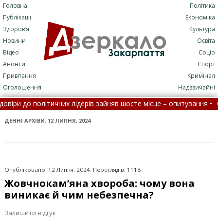
Головна
Політика
Публікації
Економіка
Здоров’я
Культура
Новини
Освіта
Відео
Соціо
Анонси
Спорт
Привітання
Кримінал
Оголошення
Надзвичайні
 лідерів зайняв шосте місце – опитування •
Село на Закарпатті у
 до лікарні стане складніше
•
На Закарпатті водність річок ц
ДЕННІ АРХІВИ:
12 ЛИПНЯ, 2024
Опубліковано: 12 Липня, 2024. Переглядів: 1118
Жовчнокам’яна хвороба: чому вона
виникає й чим небезпечна?
Залишити відгук