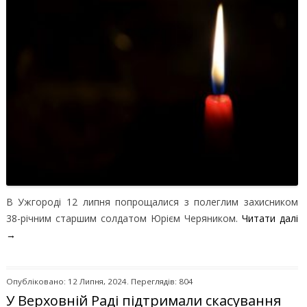
В Ужгороді 12 липня попрощалися з полеглим захисником
38-річним старшим солдатом Юрієм Черяником.
Читати далі
→
Опубліковано: 12 Липня, 2024. Переглядів: 804
У Верховній Раді підтримали скасування