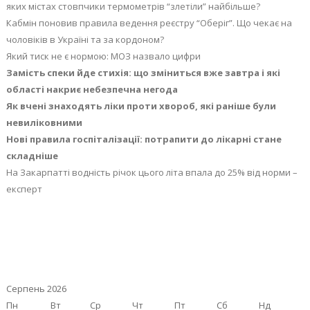
яких містах стовпчики термометрів “злетіли” найбільше?
Кабмін поновив правила ведення реєстру “Оберіг”. Що чекає на
чоловіків в Україні та за кордоном?
Який тиск не є нормою: МОЗ назвало цифри
Замість спеки йде стихія: що зміниться вже завтра і які
області накриє небезпечна негода
Як вчені знаходять ліки проти хвороб, які раніше були
невиліковними
Нові правила госпіталізації: потрапити до лікарні стане
складніше
На Закарпатті водність річок цього літа впала до 25% від норми –
експерт
Серпень 2026
Пн
Вт
Ср
Чт
Пт
Сб
Нд