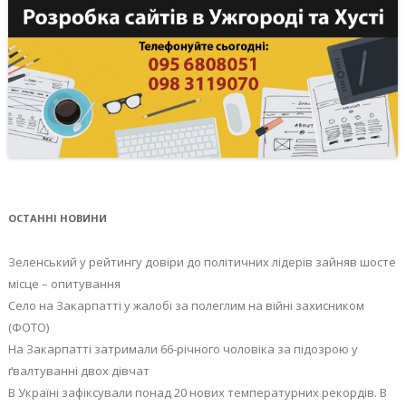
ОСТАННІ НОВИНИ
Зеленський у рейтингу довіри до політичних лідерів зайняв шосте
місце – опитування
Село на Закарпатті у жалобі за полеглим на війні захисником
(ФОТО)
На Закарпатті затримали 66-річного чоловіка за підозрою у
ґвалтуванні двох дівчат
В Україні зафіксували понад 20 нових температурних рекордів. В