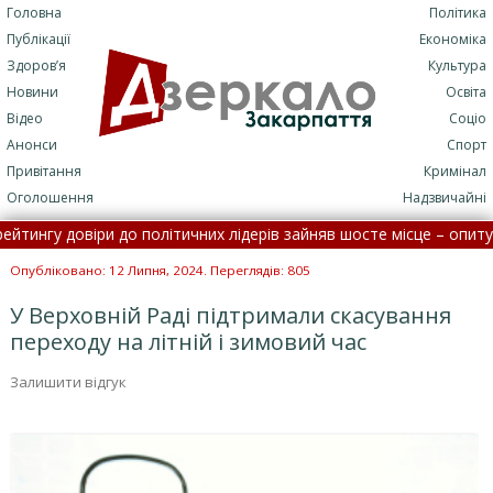
Головна
Політика
Публікації
Економіка
Здоров’я
Культура
Новини
Освіта
Відео
Соціо
Анонси
Спорт
Привітання
Кримінал
Оголошення
Надзвичайні
нгу довіри до політичних лідерів зайняв шосте місце – опитуванн
піталізації: потрапити до лікарні стане складніше
•
На Зак
Опубліковано: 12 Липня, 2024. Переглядів: 805
У Верховній Раді підтримали скасування
переходу на літній і зимовий час
Залишити відгук