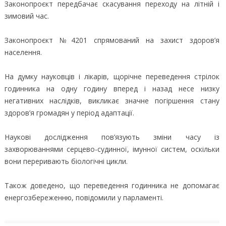
Законопроєкт передбачає скасування переходу на літній і
зимовий час.
Законопроєкт №4201 спрямований на захист здоров’я
населення.
На думку науковців і лікарів, щорічне переведення стрілок
годинника на одну годину вперед і назад несе низку
негативних наслідків, викликає значне погіршення стану
здоров’я громадян у період адаптації.
Наукові дослідження пов’язують зміни часу із
захворюваннями серцево-судинної, імунної систем, оскільки
вони переривають біологічні цикли.
Також доведено, що переведення годинника не допомагає
енергозбереженню, повідомили у парламенті.