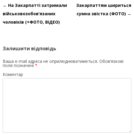
Навігація по запису
←
На Закарпатті затримали
Закарпаттям шириться
військовозобов’язаних
сумна звістка (ФОТО)
→
чоловіків (+ФОТО, ВІДЕО)
Залишити відповідь
Ваша e-mail адреса не оприлюднюватиметься.
Обов’язкові
поля позначені
*
Коментар