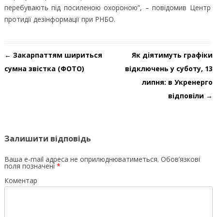
перебувають під посиленою охороною”, – повідомив Центр
протидії дезінформації при РНБО.
Навігація по запису
←
Закарпаттям шириться
Як діятимуть графіки
сумна звістка (ФОТО)
відключень у суботу, 13
липня: в Укренерго
відповіли
→
Залишити відповідь
Ваша e-mail адреса не оприлюднюватиметься.
Обов’язкові
поля позначені
*
Коментар