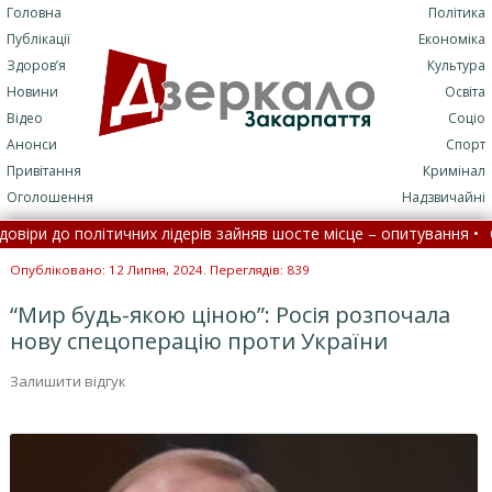
Головна
Політика
Публікації
Економіка
Здоров’я
Культура
Новини
Освіта
Відео
Соціо
Анонси
Спорт
Привітання
Кримінал
Оголошення
Надзвичайні
и до політичних лідерів зайняв шосте місце – опитування •
Село 
ції: потрапити до лікарні стане складніше
•
На Закарпатті в
Опубліковано: 12 Липня, 2024. Переглядів: 839
“Мир будь-якою ціною”: Росія розпочала
нову спецоперацію проти України
Залишити відгук