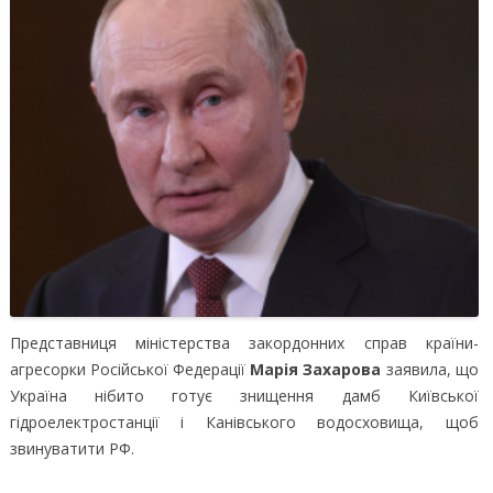
Представниця міністерства закордонних справ країни-
агресорки Російської Федерації
Марія Захарова
заявила, що
Україна нібито готує знищення дамб Київської
гідроелектростанції і Канівського водосховища, щоб
звинуватити РФ.