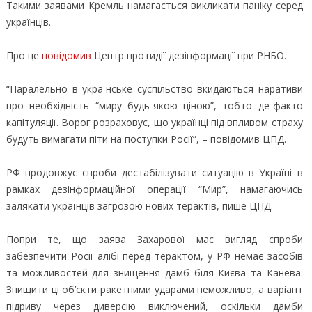
Такими заявами Кремль намагається викликати паніку серед
українців.
Про це
повідомив
Центр протидії дезінформації при РНБО.
“Паралельно в українське суспільство вкидаються наративи
про необхідність “миру будь-якою ціною”, тобто де-факто
капітуляції. Ворог розраховує, що українці під впливом страху
будуть вимагати піти на поступки Росії”, – повідомив ЦПД.
РФ продовжує спроби дестабілізувати ситуацію в Україні в
рамках дезінформаційної операції “Мир”, намагаючись
залякати українців загрозою нових терактів, пише ЦПД.
Попри те, що заява Захарової має вигляд спроби
забезпечити Росії алібі перед терактом, у РФ немає засобів
та можливостей для знищення дамб біля Києва та Канева.
Знищити ці об’єкти ракетними ударами неможливо, а варіант
підриву через диверсію виключений, оскільки дамби