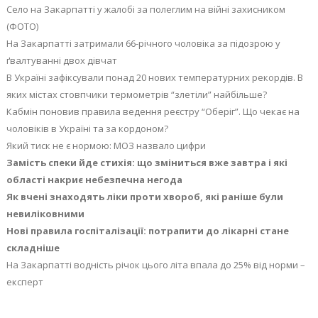
Село на Закарпатті у жалобі за полеглим на війні захисником
(ФОТО)
На Закарпатті затримали 66-річного чоловіка за підозрою у
ґвалтуванні двох дівчат
В Україні зафіксували понад 20 нових температурних рекордів. В
яких містах стовпчики термометрів “злетіли” найбільше?
Кабмін поновив правила ведення реєстру “Оберіг”. Що чекає на
чоловіків в Україні та за кордоном?
Який тиск не є нормою: МОЗ назвало цифри
Замість спеки йде стихія: що зміниться вже завтра і які
області накриє небезпечна негода
Як вчені знаходять ліки проти хвороб, які раніше були
невиліковними
Нові правила госпіталізації: потрапити до лікарні стане
складніше
На Закарпатті водність річок цього літа впала до 25% від норми –
експерт