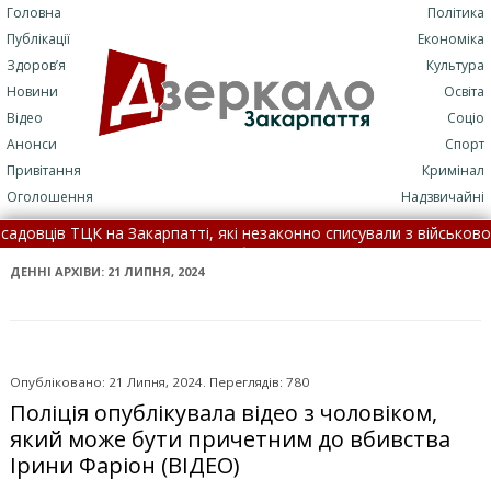
Головна
Політика
Публікації
Економіка
Здоров’я
Культура
Новини
Освіта
Відео
Соціо
Анонси
Спорт
Привітання
Кримінал
Оголошення
Надзвичайні
рпатті, які незаконно списували з військового обліку чоловіків 
ДТП: подробиці трагедії (+ФОТО)
•
7 серпня: це цікаво знати •
ДЕННІ АРХІВИ:
21 ЛИПНЯ, 2024
Опубліковано: 21 Липня, 2024. Переглядів: 780
Поліція опублікувала відео з чоловіком,
який може бути причетним до вбивства
Ірини Фаріон (ВІДЕО)