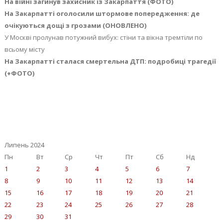
На війні загинув захисник із Закарпаття (ФОТО)
На Закарпатті оголосили штормове попередження: де
очікуються дощі з грозами (ОНОВЛЕНО)
У Москві пролунав потужний вибух: стіни та вікна тремтіли по
всьому місту
На Закарпатті сталася смертельна ДТП: подробиці трагедії
(+ФОТО)
Липень 2024
Пн
Вт
Ср
Чт
Пт
Сб
Нд
1
2
3
4
5
6
7
8
9
10
11
12
13
14
15
16
17
18
19
20
21
22
23
24
25
26
27
28
29
30
31