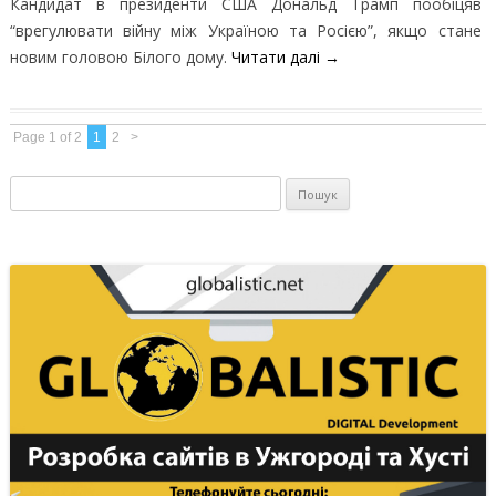
Кандидат в президенти США Дональд Трамп пообіцяв
“врегулювати війну між Україною та Росією”, якщо стане
новим головою Білого дому.
Читати далі
→
Page 1 of 2
1
2
>
Пошук