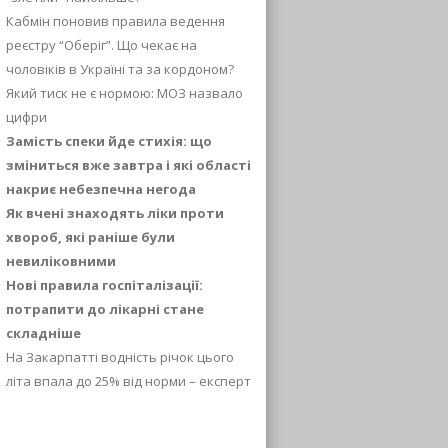
Кабмін поновив правила ведення
реєстру “Оберіг”. Що чекає на
чоловіків в Україні та за кордоном?
Який тиск не є нормою: МОЗ назвало
цифри
Замість спеки йде стихія: що
зміниться вже завтра і які області
накриє небезпечна негода
Як вчені знаходять ліки проти
хвороб, які раніше були
невиліковними
Нові правила госпіталізації:
потрапити до лікарні стане
складніше
На Закарпатті водність річок цього
літа впала до 25% від норми – експерт