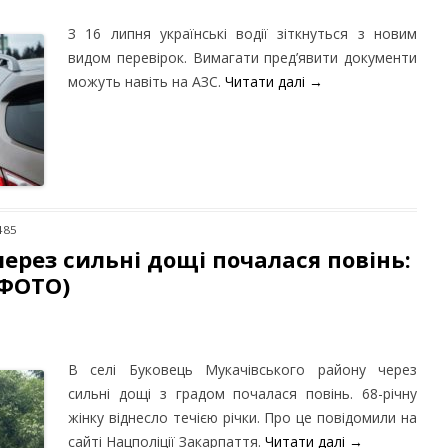
З 16 липня українські водії зіткнуться з новим
видом перевірок. Вимагати пред’явити документи
можуть навіть на АЗС.
Читати далі
→
485
через сильні дощі почалася повінь:
+ФОТО)
В селі Буковець Мукачівського району через
сильні дощі з градом почалася повінь. 68-річну
жінку віднесло течією річки. Про це повідомили на
сайті Нацполіції Закарпаття.
Читати далі
→