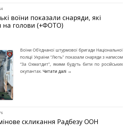
64
ькі воїни показали снаряди, які
м на голови (+ФОТО)
Воїни Об’єднаної штурмової бригади Національної
поліції України “Лють” показали снаряди з написом
“За Охматдит”, якими будуть бити по російських
окупантах.
Читати далі
→
76
рмінове скликання Радбезу ООН