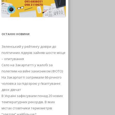
ОСТАННІ НОВИНИ
Зеленський у рейтингу довіри до
політичних лідерів зайняв шосте місце
– опитування
Село на Закарпатті у жалобі за
полеглим на війні захисником (ФОТО)
На Закарпатті затримали 66-річного
чоловіка за підозрою у ґвалтуванні
двох дівчат
В Україні зафіксували понад 20 нових
температурних рекордів. В яких
містах стовпчики термометрів
“злетіли” найбільше?