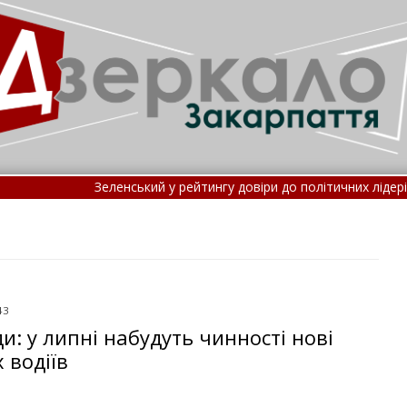
еленський у рейтингу довіри до політичних лідерів зайняв шосте 
ові правила госпіталізації: потрапити до лікарні стане ск
43
и: у липні набудуть чинності нові
 водіїв