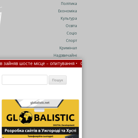
Політика
Економіка
Культура
Освіта
Соціо
Спорт
Кримінал
Надзвичайні
місце – опитування •
Село на Закарпатті у жалобі за полеглим на
ладніше
•
На Закарпатті водність річок цього літа впала до 25% 
Пошук