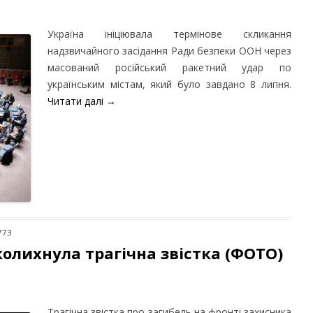
Україна ініціювала термінове скликання
надзвичайного засідання Ради безпеки ООН через
масований російський ракетний удар по
українським містам, який було завдано 8 липня.
Читати далі
→
773
колихнула трагічна звістка (ФОТО)
Трагічна звістка про загибель на фронті захисника