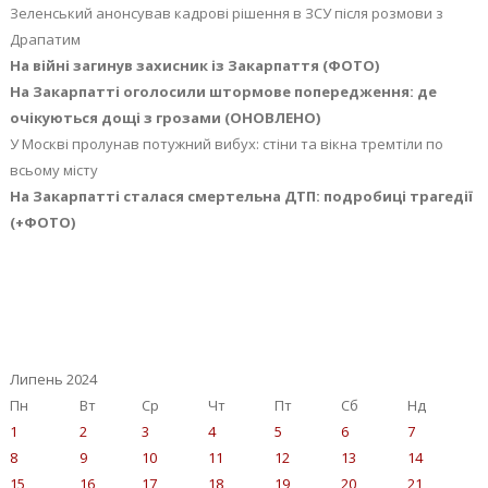
Зеленський анонсував кадрові рішення в ЗСУ після розмови з
Драпатим
На війні загинув захисник із Закарпаття (ФОТО)
На Закарпатті оголосили штормове попередження: де
очікуються дощі з грозами (ОНОВЛЕНО)
У Москві пролунав потужний вибух: стіни та вікна тремтіли по
всьому місту
На Закарпатті сталася смертельна ДТП: подробиці трагедії
(+ФОТО)
Липень 2024
Пн
Вт
Ср
Чт
Пт
Сб
Нд
1
2
3
4
5
6
7
8
9
10
11
12
13
14
15
16
17
18
19
20
21