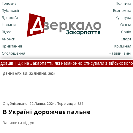
Головна
Політика
Публікації
Економіка
Здоров’я
Культура
Новини
Освіта
Відео
Соціо
Анонси
Спорт
Привітання
Кримінал
Оголошення
Надзвичайні
атті, які незаконно списували з військового обліку чоловіків •
П: подробиці трагедії (+ФОТО)
•
7 серпня: це цікаво знати •
ДЕННІ АРХІВИ:
22 ЛИПНЯ, 2024
Опубліковано: 22 Липня, 2024. Переглядів: 861
В Україні дорожчає пальне
Залишити відгук