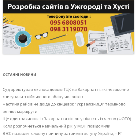
ОСТАННІ НОВИНИ
Суд арештував експосадовців ТЦК на Закарпатті, які незаконно
списували з військового обліку чоловіків
Частина рейсів не доїде до кінцевої: “Укрзалізниця” терміново
змінює маршрути
Ще один захисник із Закарпаття пішов у вічність із честю (ФОТО)
Коли розпочнеться навчальний рік: у МОН повідомили
В ЄС назвали головну причину затримки вступу України, – FT