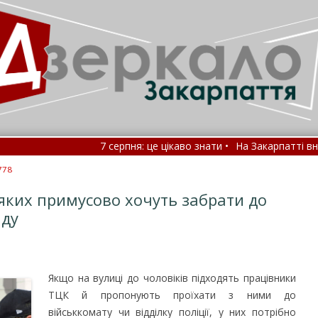
7 серпня: це цікаво знати •
На Закарпатті внаслідо
Який тиск не є нормою: МОЗ назвало цифри •
Зам
778
яких примусово хочуть забрати до
аду
Якщо на вулиці до чоловіків підходять працівники
ТЦК й пропонують проїхати з ними до
військкомату чи відділку поліції, у них потрібно