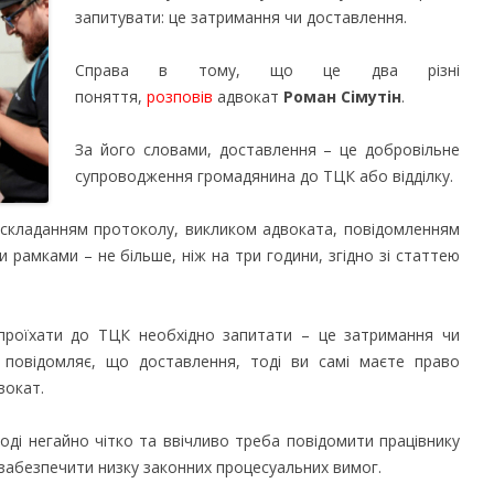
запитувати: це затримання чи доставлення.
Справа в тому, що це два різні
поняття,
розповів
адвокат
Роман Сімутін
.
За його словами, доставлення – це добровільне
супроводження громадянина до ТЦК або відділку.
і складанням протоколу, викликом адвоката, повідомленням
 рамками – не більше, ніж на три години, згідно зі статтею
 проїхати до ТЦК необхідно запитати – це затримання чи
 повідомляє, що доставлення, тоді ви самі маєте право
вокат.
ді негайно чітко та ввічливо треба повідомити працівнику
а забезпечити низку законних процесуальних вимог.