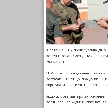
А затримання – процесуальна дія з
родичів. Вона обмежується часовими
263 КУпАП.
“Тобто після пред’явлення вимоги
доставлення? Якщо працівник ТЦК
вирішувати – їхати чи ні”, – сказав ад
Якщо ж мова йде про затримання, то
поліції про необхідність виконати т