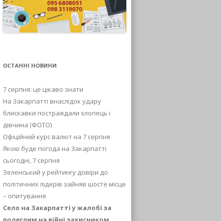
ОСТАННІ НОВИНИ
7 серпня: це цікаво знати
На Закарпатті внаслідок удару
блискавки постраждали хлопець і
дівчина (ФОТО)
Офіційний курс валют на 7 серпня
Якою буде погода на Закарпатті
сьогодні, 7 серпня
Зеленський у рейтингу довіри до
політичних лідерів зайняв шосте місце
– опитування
Село на Закарпатті у жалобі за
полеглим на війні захисником