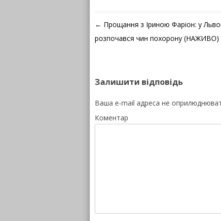
Навігація по запису
←
Прощання з Іриною Фаріон: у Льво
розпочався чин похорону (НАЖИВО)
Залишити відповідь
Ваша e-mail адреса не оприлюднюва
Коментар