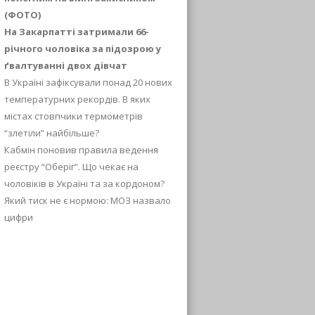
(ФОТО)
На Закарпатті затримали 66-
річного чоловіка за підозрою у
ґвалтуванні двох дівчат
В Україні зафіксували понад 20 нових
температурних рекордів. В яких
містах стовпчики термометрів
“злетіли” найбільше?
Кабмін поновив правила ведення
реєстру “Оберіг”. Що чекає на
чоловіків в Україні та за кордоном?
Який тиск не є нормою: МОЗ назвало
цифри