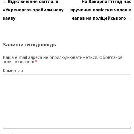
Навігація по запису
←
Відключення світла: в
На Закарпатті під час
«Укренерго» зробили нову
вручення повістки чоловік
заяву
напав на поліцейського
→
Залишити відповідь
Ваша e-mail адреса не оприлюднюватиметься.
Обов’язкові
поля позначені
*
Коментар