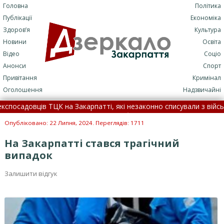
Головна
Політика
Публікації
Економіка
Здоров’я
Культура
Новини
Освіта
Відео
Соціо
Анонси
Спорт
Привітання
Кримінал
Оголошення
Надзвичайні
адовців ТЦК на Закарпатті, які незаконно списували з військовог
лася смертельна ДТП: подробиці трагедії (+ФОТО)
•
7 серп
Опубліковано: 22 Липня, 2024. Переглядів: 1711
На Закарпатті стався трагічний
випадок
Залишити відгук