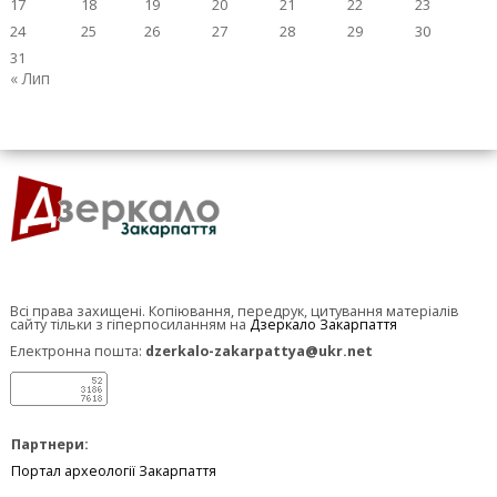
17
18
19
20
21
22
23
24
25
26
27
28
29
30
31
« Лип
Всі права захищені. Копіювання, передрук, цитування матеріалів
сайту тільки з гіперпосиланням на
Дзеркало Закарпаття
Електронна пошта:
dzerkalo-zakarpattya@ukr.net
Партнери:
Портал археології Закарпаття