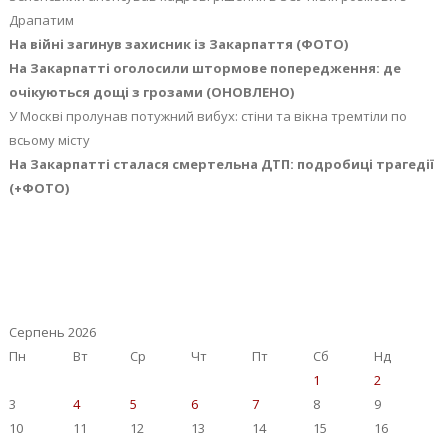
Драпатим
На війні загинув захисник із Закарпаття (ФОТО)
На Закарпатті оголосили штормове попередження: де
очікуються дощі з грозами (ОНОВЛЕНО)
У Москві пролунав потужний вибух: стіни та вікна тремтіли по
всьому місту
На Закарпатті сталася смертельна ДТП: подробиці трагедії
(+ФОТО)
Серпень 2026
Пн
Вт
Ср
Чт
Пт
Сб
Нд
1
2
3
4
5
6
7
8
9
10
11
12
13
14
15
16