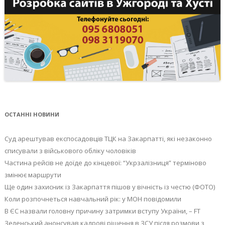
ОСТАННІ НОВИНИ
Суд арештував експосадовців ТЦК на Закарпатті, які незаконно
списували з військового обліку чоловіків
Частина рейсів не доїде до кінцевої: “Укрзалізниця” терміново
змінює маршрути
Ще один захисник із Закарпаття пішов у вічність із честю (ФОТО)
Коли розпочнеться навчальний рік: у МОН повідомили
В ЄС назвали головну причину затримки вступу України, – FT
Зеленський анонсував кадрові рішення в ЗСУ після розмови з