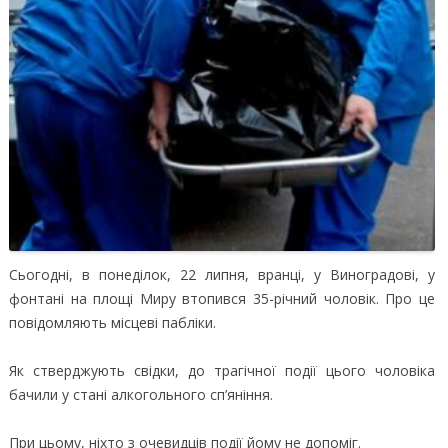
Сьогодні, в понеділок, 22 липня, вранці, у Виноградові, у
фонтані на площі Миру втопився 35-річний чоловік. Про це
повідомляють місцеві пабліки.
Як стверджують свідки, до трагічної події цього чоловіка
бачили у стані алкогольного сп’яніння.
При цьому, ніхто з очевидців події йому не допоміг.