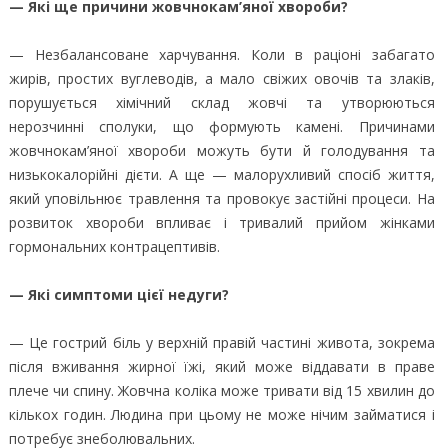
— Які ще причини жовчнокам’яної хвороби?
— Незбалансоване харчування. Коли в раціоні забагато
жирів, простих вуглеводів, а мало свіжих овочів та злаків,
порушується хімічний склад жовчі та утворюються
нерозчинні сполуки, що формують камені. Причинами
жовчнокам’яної хвороби можуть бути й голодування та
низькокалорійні дієти. А ще — малорухливий спосіб життя,
який уповільнює травлення та провокує застійні процеси. На
розвиток хвороби впливає і тривалий прийом жінками
гормональних контрацептивів.
— Які симптоми цієї недуги?
— Це гострий біль у верхній правій частині живота, зокрема
після вживання жирної їжі, який може віддавати в праве
плече чи спину. Жовчна коліка може тривати від 15 хвилин до
кількох годин. Людина при цьому не може нічим займатися і
потребує знеболювальних.