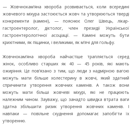
— Жовчнокам’яна хвороба розвивається, коли всередині
жовчевого міхура застоюється жовч та утворюються тверді
конкременти (камені), — пояснює Олег Швець, лікар-
гастроентеролог, дієтолог, член президії Української
гастроентерологічної асоціації. — Камені можуть бути
крихітними, як піщинки, і великими, як м’ячі для гольфу.
Жовчнокам’яна хвороба найчастіше трапляється серед
жінок, особливо старших як 40 — 45 років, які мають
ожиріння. Це пов’язано з тим, що люди з надмірною вагою
можуть мати більше холестерину в жовчі, який здатний
спричинити утворення жовчних каменів. А також вони
можуть мати більші жовчеві міхурі, які не працюють
належним чином. Зауважу, що занадто швидка втрата ваги
здатна збільшити ризик утворення жовчних каменів. І
навпаки — повільне схуднення допомагає запобігти їх
утворенню.