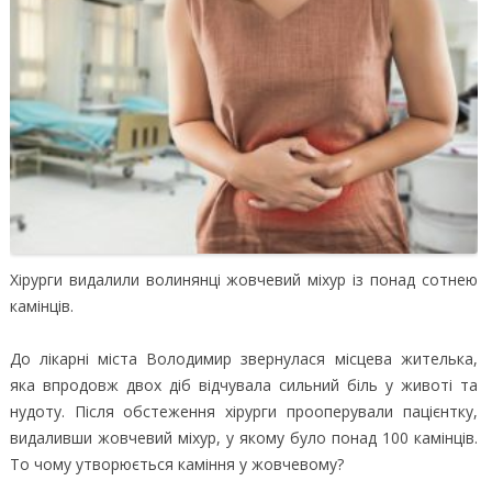
Хірурги видалили волинянці жовчевий міхур із понад сотнею
камінців.
До лікарні міста Володимир звернулася місцева жителька,
яка впродовж двох діб відчувала сильний біль у животі та
нудоту. Після обстеження хірурги прооперували пацієнтку,
видаливши жовчевий міхур, у якому було понад 100 камінців.
То чому утворюється каміння у жовчевому?