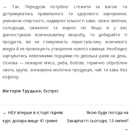
— Так. Передусім потрібно стежити за вагою та
дотримуватись правильного та здорового харчування,
уникаючи спиртного, надмірної кількості кави, свіжої випічки,
солодощів, смаженої та жирної їжі. Якщо ж у вас
діагностували жовчнокам’яну хворобу, то добирайте ті
продукти, які не стимулюють перистальтику жовчевого
міхура й не провокують утворення нового камінця. Необхідно
харчуватись невеликими порціями по декілька разів на день.
Основа — нежирне м’ясо, риба, бобові, термічно оброблені
овочі, крупи, знежирена молочна продукція, чай та кава без
кофеїну.
Вікторія Трудько,
Експрес
Навігація по запису
←
НБУ вперше в історії підняв
Якою буде погода на
курс долара вище 41 гривні
Закарпатті сьогодні, 13 липня?
→