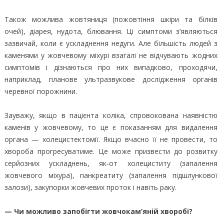
Також можлива жовтяниця (пожовтіння шкіри та білків
очей), діарея, нудота, блювання. Ці симптоми з’являються
зазвичай, коли є ускладнення недуги. Але більшість людей з
каменями у жовчевому міхурі взагалі не відчувають жодних
симптомів і дізнаються про них випадково, проходячи,
наприклад, планове ультразвукове дослідження органів
черевної порожнини.
Зауважу, якщо в пацієнта коліка, спровокована наявністю
каменів у жовчевому, то це є показанням для видалення
органа — холецистектомії. Якщо вчасно її не провести, то
хвороба прогресуватиме. Це може призвести до розвитку
серйозних ускладнень, як-от холециститу (запалення
жовчевого міхура), панкреатиту (запалення підшлункової
залози), закупорки жовчевих проток і навіть раку.
— Чи можливо запобігти жовчокам’яній хворобі?