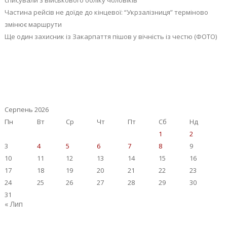
списували з військового обліку чоловіків
Частина рейсів не доїде до кінцевої: “Укрзалізниця” терміново
змінює маршрути
Ще один захисник із Закарпаття пішов у вічність із честю (ФОТО)
Серпень 2026
Пн
Вт
Ср
Чт
Пт
Сб
Нд
1
2
3
4
5
6
7
8
9
10
11
12
13
14
15
16
17
18
19
20
21
22
23
24
25
26
27
28
29
30
31
« Лип