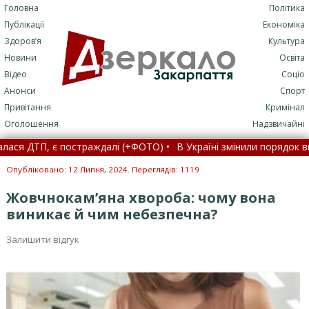
Головна
Політика
Публікації
Економіка
Здоров’я
Культура
Новини
Освіта
Відео
Соціо
Анонси
Спорт
Привітання
Кримінал
Оголошення
Надзвичайні
ДТП, є постраждалі (+ФОТО) •
В Україні змінили порядок видачі 
ричину затримки вступу України, – FT •
Опубліковано: 12 Липня, 2024. Переглядів: 1119
Жовчнокам’яна хвороба: чому вона
виникає й чим небезпечна?
Залишити відгук