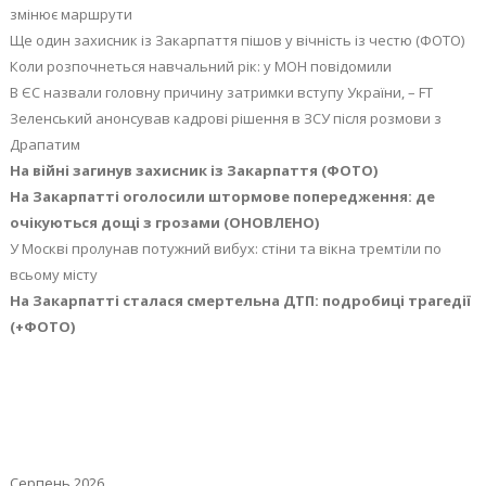
змінює маршрути
Ще один захисник із Закарпаття пішов у вічність із честю (ФОТО)
Коли розпочнеться навчальний рік: у МОН повідомили
В ЄС назвали головну причину затримки вступу України, – FT
Зеленський анонсував кадрові рішення в ЗСУ після розмови з
Драпатим
На війні загинув захисник із Закарпаття (ФОТО)
На Закарпатті оголосили штормове попередження: де
очікуються дощі з грозами (ОНОВЛЕНО)
У Москві пролунав потужний вибух: стіни та вікна тремтіли по
всьому місту
На Закарпатті сталася смертельна ДТП: подробиці трагедії
(+ФОТО)
Серпень 2026