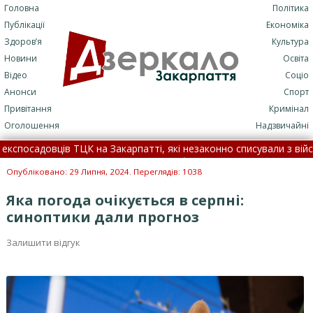
Головна
Політика
Публікації
Економіка
Здоров’я
Культура
Новини
Освіта
Відео
Соціо
Анонси
Спорт
Привітання
Кримінал
Оголошення
Надзвичайні
адовців ТЦК на Закарпатті, які незаконно списували з військовог
лася смертельна ДТП: подробиці трагедії (+ФОТО)
•
7 серп
Опубліковано: 29 Липня, 2024. Переглядів: 1038
Яка погода очікується в серпні:
синоптики дали прогноз
Залишити відгук