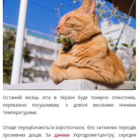
Останній місяць літа в Україні буде помірно спекотним,
переважно посушливим, з доволі високими нічними
температурами.
Опади передбачаються короткочасні, без затяжних періодів
проливних дощів. За
даними
Укргідрометцентру, середня