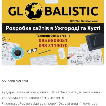
ОСТАННІ НОВИНИ
Суд арештував експосадовців ТЦК на Закарпатті, які незаконно
списували з військового обліку чоловіків
Частина рейсів не доїде до кінцевої: “Укрзалізниця” терміново