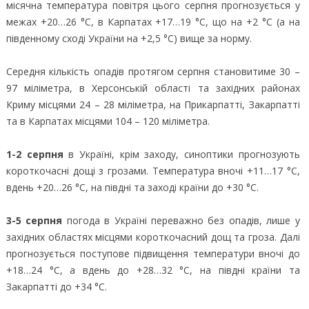
місячна температура повітря цього серпня прогнозується у
межах +20…26 °C, в Карпатах +17…19 °C, що на +2 °C (а на
південному сході України на +2,5 °C) вище за норму.
Середня кількість опадів протягом серпня становитиме 30 –
97 міліметра, в Херсонській області та західних районах
Криму місцями 24 – 28 міліметра, на Прикарпатті, Закарпатті
та в Карпатах місцями 104 – 120 міліметра.
1-2 серпня
в Україні, крім заходу, синоптики прогнозують
короткочасні дощі з грозами. Температура вночі +11…17 °C,
вдень +20…26 °C, на півдні та заході країни до +30 °C.
3-5 серпня
погода в Україні переважно без опадів, лише у
західних областях місцями короткочасний дощ та гроза. Далі
прогнозується поступове підвищення температури вночі до
+18…24 °C, а вдень до +28…32 °C, на півдні країни та
Закарпатті до +34 °C.