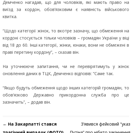
Демченко нагадав, що для чоловіків, які мають право на
виїзд за кордон, обов’язковим є наявність військового
квитка.
“Щодо категорії жінок, то вкотре зазначу, що обмеження на
кордоні стосується тільки чоловіків – громадян України у віці
від 18 до 60. Інші категорії, жінки, юнаки, вони не обмежені в
праві перетину кордону”, – сказав він.
На уточнююче запитання, чи не перевірятимуть у жінок
оновлення даних в ТЦК, Демченко відповів: “Саме так.
“Якщо будуть обмеження щодо інших категорій громадян, то
обов’язково Державно прикордонна служба про це
зазначить”, – додав він.
Навігація по запису
←
На Закарпатті стався
З’явився фейковий “указ
трагічний випадок (ФОТО)
Путіна” про нібито закінчення