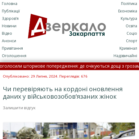
Головна
Політика
Публікації
Економіка
Здоров’я
Культура
Новини
Освіта
Відео
Соціо
Анонси
Спорт
Привітання
Кримінал
Оголошення
Надзвичайні
осили штормове попередження: де очікуються дощі з грозами •
римали 66-річного чоловіка за підозрою у ґвалтуванні дв
Опубліковано: 29 Липня, 2024. Переглядів: 676
Чи перевіряють на кордоні оновлення
даних у військовозобов’язаних жінок
Залишити відгук