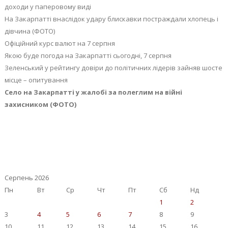
доходи у паперовому виді
На Закарпатті внаслідок удару блискавки постраждали хлопець і
дівчина (ФОТО)
Офіційний курс валют на 7 серпня
Якою буде погода на Закарпатті сьогодні, 7 серпня
Зеленський у рейтингу довіри до політичних лідерів зайняв шосте
місце – опитування
Село на Закарпатті у жалобі за полеглим на війні
захисником (ФОТО)
Серпень 2026
Пн
Вт
Ср
Чт
Пт
Сб
Нд
1
2
3
4
5
6
7
8
9
10
11
12
13
14
15
16