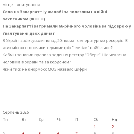
місце – опитування
Село на Закарпатті у жалобі за полеглим на війні
захисником (ФОТО)
На Закарпатті затримали 66-річного чоловіка за підозрою у
ґвалтуванні двох дівчат
В Україні зафіксували понад 20 нових температурних рекордів. В
яких містах стовпчики термометрів “злетіли” найбільше?
Кабмін поновив правила ведення реєстру “Оберіг”. Що чекає на
чоловіків в Україні та за кордоном?
Який тиск не є нормою: МОЗ назвало цифри
Серпень 2026
Пн
Вт
Ср
Чт
Пт
Сб
Нд
1
2
3
4
5
6
7
8
9