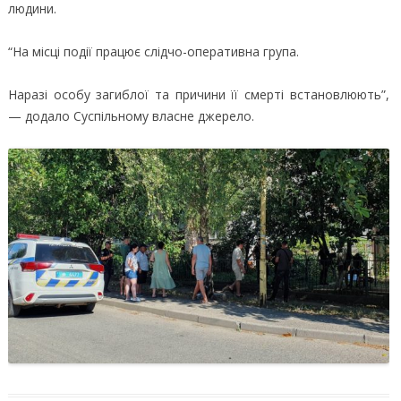
людини.
“На місці події працює слідчо-оперативна група.
Наразі особу загиблої та причини її смерті встановлюють”,
— додало Суспільному власне джерело.