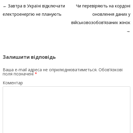
Навігація по запису
←
Завтра в Україні відключати
Чи перевіряють на кордоні
електроенергію не планують
оновлення даних у
військовозобов’язаних жінок
→
Залишити відповідь
Ваша e-mail адреса не оприлюднюватиметься.
Обов’язкові
поля позначені
*
Коментар