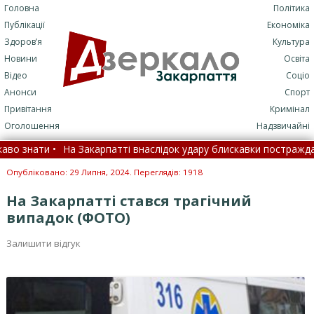
Головна
Політика
Публікації
Економіка
Здоров’я
Культура
Новини
Освіта
Відео
Соціо
Анонси
Спорт
Привітання
Кримінал
Оголошення
Надзвичайні
нати •
На Закарпатті внаслідок удару блискавки постраждали хло
ою: МОЗ назвало цифри •
Замість спеки йде стихія: що змін
Опубліковано: 29 Липня, 2024. Переглядів: 1918
На Закарпатті стався трагічний
випадок (ФОТО)
Залишити відгук