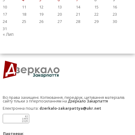
10
11
12
13
14
15
16
17
18
19
20
21
22
23
24
25
26
27
28
29
30
31
« Лип
Всі права захищені. Копіювання, передрук, цитування матеріалів
сайту тільки з гіперпосиланням на
Дзеркало Закарпаття
Електронна пошта:
dzerkalo-zakarpattya@ukr.net
Партнери: