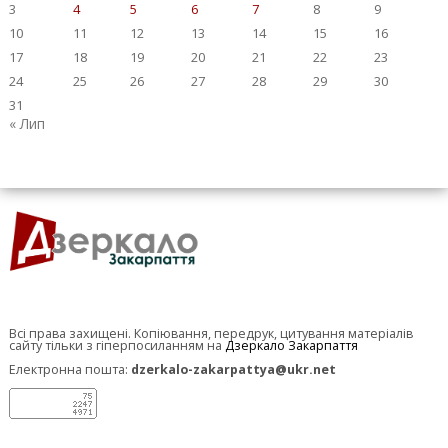
3
4
5
6
7
8
9
10
11
12
13
14
15
16
17
18
19
20
21
22
23
24
25
26
27
28
29
30
31
« Лип
Всі права захищені. Копіювання, передрук, цитування матеріалів
сайту тільки з гіперпосиланням на
Дзеркало Закарпаття
Електронна пошта:
dzerkalo-zakarpattya@ukr.net