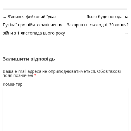
Навігація по запису
←
З’явився фейковий “указ
Якою буде погода на
Путіна” про нібито закінчення
Закарпатті сьогодні, 30 липня?
війни з 1 листопада цього року
→
Залишити відповідь
Ваша e-mail адреса не оприлюднюватиметься.
Обов’язкові
поля позначені
*
Коментар