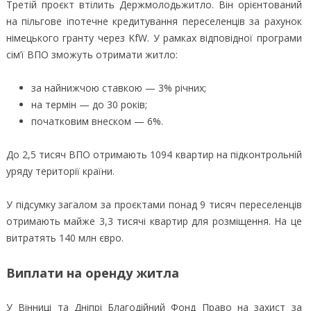
Третій проєкт втілить Держмолодьжитло. Він орієнтований
на пільгове іпотечне кредитування переселенців за рахунок
німецького гранту через KfW. У рамках відповідної програми
сім’ї ВПО зможуть отримати житло:
за найнижчою ставкою — 3% річних;
на термін — до 30 років;
початковим внеском — 6%.
До 2,5 тисяч ВПО отримають 1094 квартир на підконтрольній
уряду території країни.
У підсумку загалом за проєктами понад 9 тисяч переселенців
отримають майже 3,3 тисячі квартир для розміщення. На це
витратять 140 млн євро.
Виплати на оренду житла
У Вінниці та Дніпрі Благодійний Фонд Право на захист за