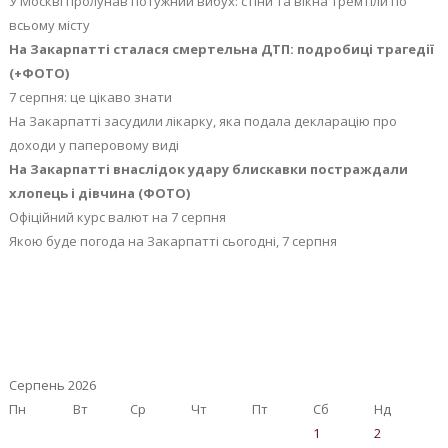
У Москві пролунав потужний вибух: стіни та вікна тремтіли по
всьому місту
На Закарпатті сталася смертельна ДТП: подробиці трагедії
(+ФОТО)
7 серпня: це цікаво знати
На Закарпатті засудили лікарку, яка подала декларацію про
доходи у паперовому виді
На Закарпатті внаслідок удару блискавки постраждали
хлопець і дівчина (ФОТО)
Офіційний курс валют на 7 серпня
Якою буде погода на Закарпатті сьогодні, 7 серпня
Серпень 2026
Пн
Вт
Ср
Чт
Пт
Сб
Нд
1
2