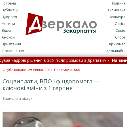
Головна
Політика
Публікації
Економіка
Здоров’я
Культура
Новини
Освіта
Відео
Соціо
Анонси
Спорт
Привітання
Кримінал
Оголошення
Надзвичайні
адрові рішення в ЗСУ після розмови з Драпатим •
На війні заг
довіри до політичних лідерів зайняв шосте місце – опитування •
Опубліковано: 29 Липня, 2024. Переглядів: 665
Соцвиплати, ВПО і фіндопомога —
ключові зміни з 1 серпня
Залишити відгук