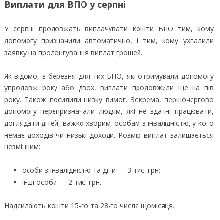
Виплати для ВПО у серпні
У серпні продовжать виплачувати кошти ВПО тим, кому
допомогу призначили автоматично, і тим, кому ухвалили
заявку на пролонгування виплат грошей.
Як відомо, з березня для тих ВПО, які отримували допомогу
упродовж року або двох, виплати продовжили ще на пів
року. Також посилили низку вимог. Зокрема, першочергово
допомогу перепризначали людям, які не здатні працювати,
доглядати дітей, важко хворим, особам з інвалідністю, у кого
немає доходів чи низькі доходи. Розмір виплат залишається
незмінним:
особи з інвалідністю та діти — 3 тис. грн;
інші особи — 2 тис. грн.
Надсилають кошти 15-го та 28-го числа щомісяця.