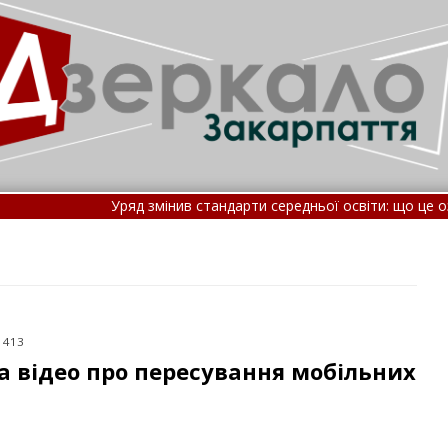
Уряд змінив стандарти середньої освіти: що це означає •
Які ро
Частина рейсів не доїде до кінцевої: “Укрзалізниця” терміново зм
 413
а відео про пересування мобільних