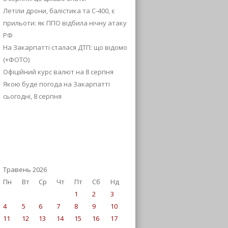
Летіли дрони, балістика та С-400, є
прильоти: як ППО відбила нічну атаку
РФ
На Закарпатті сталася ДТП: що відомо
(+ФОТО)
Офіційний курс валют на 8 серпня
Якою буде погода на Закарпатті
сьогодні, 8 серпня
Травень 2026
Пн
Вт
Ср
Чт
Пт
Сб
Нд
1
2
3
4
5
6
7
8
9
10
11
12
13
14
15
16
17