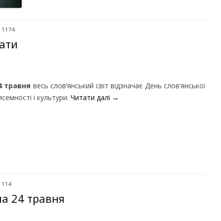
: 1174
нати
4 травня
весь слов’янський світ відзначає День слов’янської
исемності і культури.
Читати далі
→
 114
на 24 травня