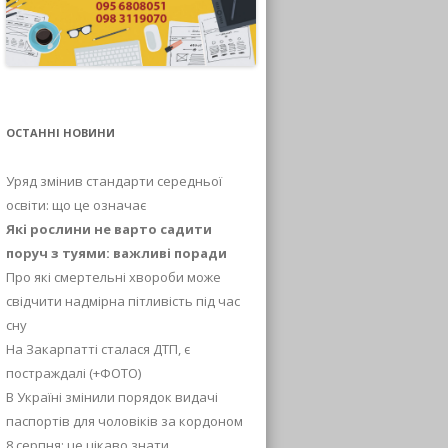
ОСТАННІ НОВИНИ
Уряд змінив стандарти середньої
освіти: що це означає
Які рослини не варто садити
поруч з туями: важливі поради
Про які смертельні хвороби може
свідчити надмірна пітливість під час
сну
На Закарпатті сталася ДТП, є
постраждалі (+ФОТО)
В Україні змінили порядок видачі
паспортів для чоловіків за кордоном
8 серпня: це цікаво знати