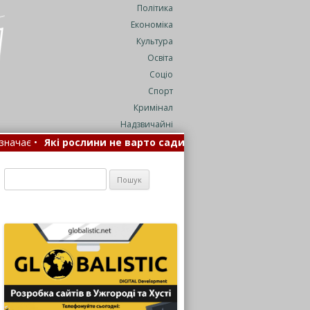
Політика
Економіка
Культура
Освіта
Соціо
Спорт
Кримінал
Надзвичайні
слини не варто садити поруч з туями: важливі поради
•
Пр
інює маршрути •
Пошук