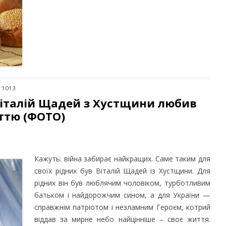
: 1013
італій Щадей з Хустщини любив
иттю (ФОТО)
Кажуть: війна забирає найкращих. Саме таким для
своїх рідних був Віталій Щадей із Хустщини. Для
рідних він був люблячим чоловіком, турботливим
батьком і найдорожчим сином, а для України —
справжнім патріотом і незламним Героєм, котрий
віддав за мирне небо найцінніше – своє життя.