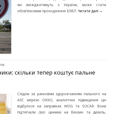
які виїжджатимуть з України, може стати
обов’язковим проходження БЗВП.
Читати далі
→
208
ники: скільки тепер коштує пальне
Слідом за ранковим здорожчанням пального на
АЗС мережі OKKO, аналогічне підвищення цін
відбулося на заправках WOG та SOCAR. Вони
підтягнули свої цінники на бензин та дизель,