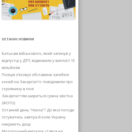
ОСТАННІ НОВИНИ
Батькам військового, який загинув у
відпустці у ДТП, відмовили у виплаті 15
мільйонів
Поліція з’ясовує обставини загибелі
коней на Закарпатті: повідомили про
стрілянину в полі
Закарпаттям шириться сумна звістка
(ФОТО)
Останній день “пекла”? До якої погоди
готуватись завтра й коли Україну
накриють дощі
Моторошний випадок стався на