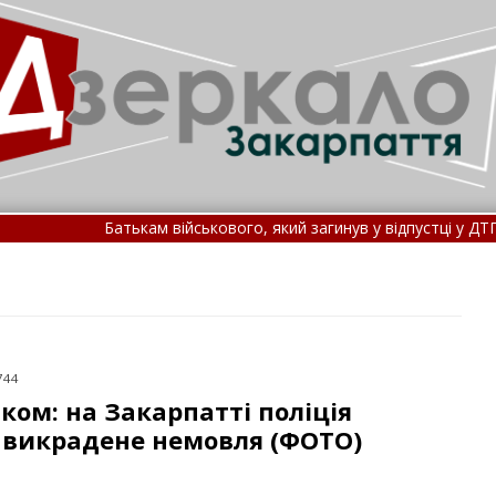
кам військового, який загинув у відпустці у ДТП, відмовили у випл
ітка з Угорщини віднесло течією на Закарпаття, його товариш по
744
чком: на Закарпатті поліція
 викрадене немовля (ФОТО)