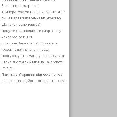
Закарпатті: подробиці
Температура може підвищуватися не
лише через запалення чи інфекцію.
Що таке термоневроз?
Чому не слід заряджати смартфон у
чохлі: роз’яснення
В частині Закарпаття очікуються
грози, подекуди значні дощі
Прокуратура вимагає у підприємця зі
Стрия знести рибники на Закарпатті
(ФОТО)
Підлітка з Угорщини віднесло течією
на Закарпаття, його товариш потонув