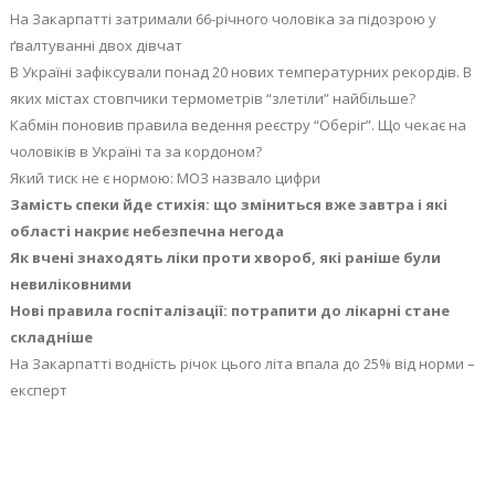
На Закарпатті затримали 66-річного чоловіка за підозрою у
ґвалтуванні двох дівчат
В Україні зафіксували понад 20 нових температурних рекордів. В
яких містах стовпчики термометрів “злетіли” найбільше?
Кабмін поновив правила ведення реєстру “Оберіг”. Що чекає на
чоловіків в Україні та за кордоном?
Який тиск не є нормою: МОЗ назвало цифри
Замість спеки йде стихія: що зміниться вже завтра і які
області накриє небезпечна негода
Як вчені знаходять ліки проти хвороб, які раніше були
невиліковними
Нові правила госпіталізації: потрапити до лікарні стане
складніше
На Закарпатті водність річок цього літа впала до 25% від норми –
експерт