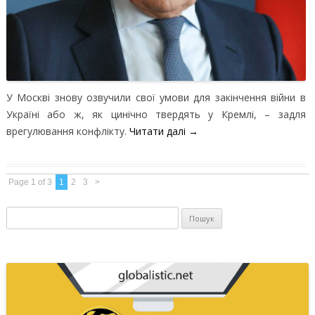
У Москві знову озвучили свої умови для закінчення війни в
Україні або ж, як цинічно твердять у Кремлі, – задля
врегулювання конфлікту.
Читати далі
→
Page 1 of 3
1
2
3
>
Пошук