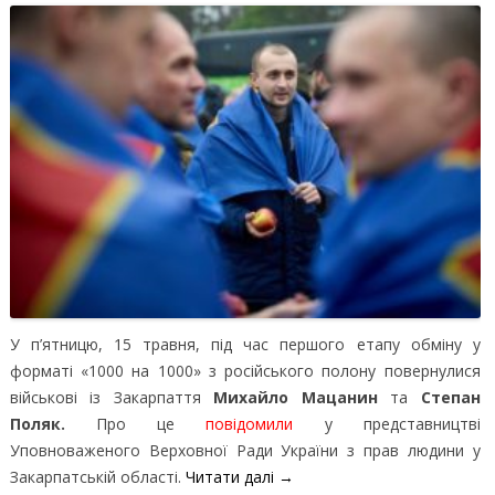
У п’ятницю, 15 травня, під час першого етапу обміну у
форматі «1000 на 1000» з російського полону повернулися
військові із Закарпаття
Михайло Мацанин
та
Степан
Поляк.
Про це
повідомили
у представництві
Уповноваженого Верховної Ради України з прав людини у
Закарпатській області.
Читати далі
→