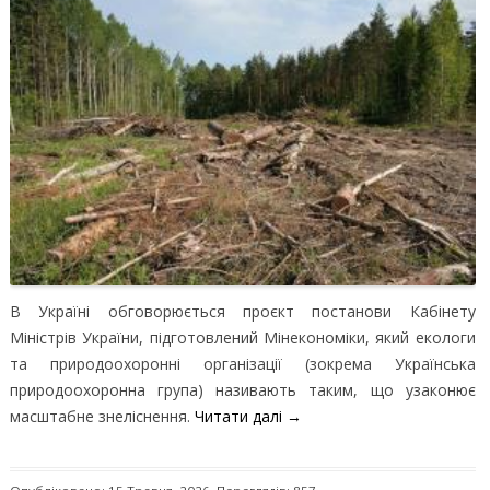
В Україні обговорюється проєкт постанови Кабінету
Міністрів України, підготовлений Мінекономіки, який екологи
та природоохоронні організації (зокрема Українська
природоохоронна група) називають таким, що узаконює
масштабне знеліснення.
Читати далі
→