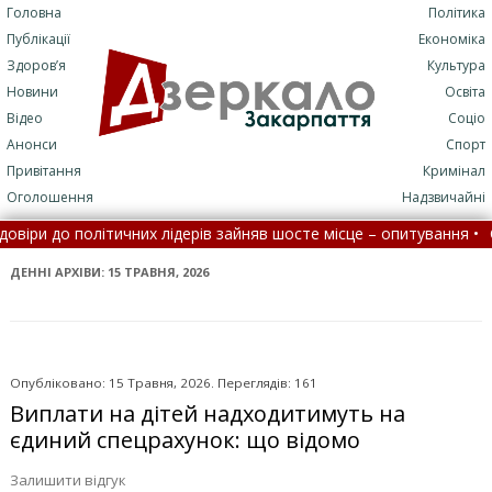
Головна
Політика
Публікації
Економіка
Здоров’я
Культура
Новини
Освіта
Відео
Соціо
Анонси
Спорт
Привітання
Кримінал
Оголошення
Надзвичайні
х лідерів зайняв шосте місце – опитування •
Село на Закарпатті 
и до лікарні стане складніше
•
На Закарпатті водність річок 
ДЕННІ АРХІВИ:
15 ТРАВНЯ, 2026
Опубліковано: 15 Травня, 2026. Переглядів: 161
Виплати на дітей надходитимуть на
єдиний спецрахунок: що відомо
Залишити відгук