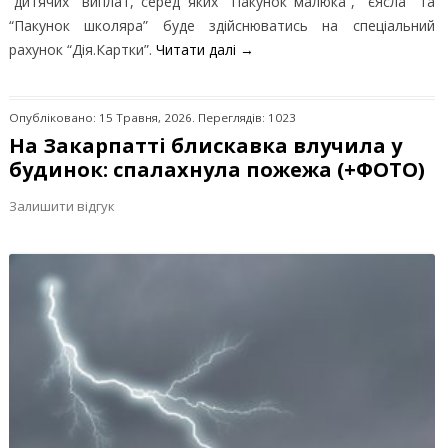
“дитячих” виплат, серед яких “Пакунок малюка”, “єЯсла” та
“Пакунок школяра” буде здійснюватись на спеціальний
рахунок “Дія.Картки”.
Читати далі
→
Опубліковано: 15 Травня, 2026. Переглядів: 1023
На Закарпатті блискавка влучила у
будинок: спалахнула пожежа (+ФОТО)
Залишити відгук