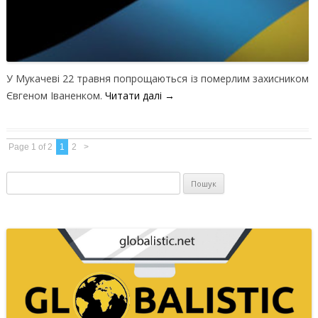
У Мукачеві 22 травня попрощаються із померлим захисником
Євгеном Іваненком.
Читати далі
→
Page 1 of 2
1
2
>
Пошук