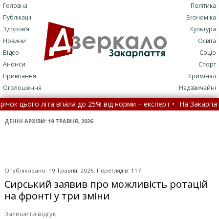
Головна
Політика
Публікації
Економіка
Здоров’я
Культура
Новини
Освіта
Відео
Соціо
Анонси
Спорт
Привітання
Кримінал
Оголошення
Надзвичайні
ала до 25% від норми – експерт •
На Закарпатті оголосили мете
уватись завтра й коли Україну накриють дощі •
ДЕННІ АРХІВИ:
19 ТРАВНЯ, 2026
Опубліковано: 19 Травня, 2026. Переглядів: 117
Сирський заявив про можливість ротацій
на фронті у три зміни
Залишити відгук