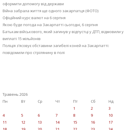
оформити допомогу від держави
Війна забрала життя ще одного закарпатця (ФОТО)
Офіційний курс валют на 6 серпня
Якою буде погода на Закарпатті сьогодні, 6 серпня
Батькам військового, який загинув у відпустці у ДТП, відмовили у
виплаті 15 мільйонів
Поліція з’ясовує обставини загибелі коней на Закарпатті:
повідомили про стрілянину в полі
Травень 2026
Пн
Вт
Ср
Чт
Пт
Сб
Нд
1
2
3
4
5
6
7
8
9
10
11
12
13
14
15
16
17
18
19
20
21
22
23
24