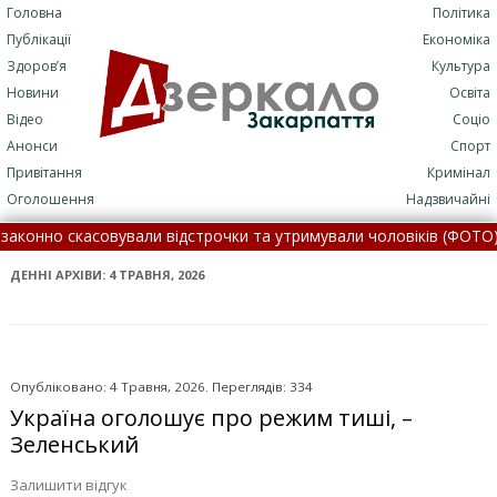
Головна
Політика
Публікації
Економіка
Здоров’я
Культура
Новини
Освіта
Відео
Соціо
Анонси
Спорт
Привітання
Кримінал
Оголошення
Надзвичайні
али відстрочки та утримували чоловіків (ФОТО) •
Укрзалізниця 
, 8 серпня •
ДЕННІ АРХІВИ:
4 ТРАВНЯ, 2026
Опубліковано: 4 Травня, 2026. Переглядів: 334
Україна оголошує про режим тиші, –
Зеленський
Залишити відгук