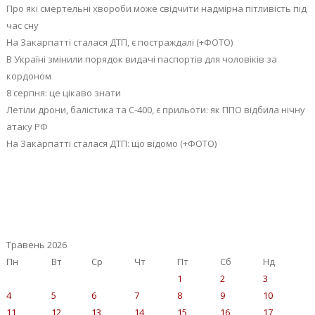
Про які смертельні хвороби може свідчити надмірна пітливість під
час сну
На Закарпатті сталася ДТП, є постраждалі (+ФОТО)
В Україні змінили порядок видачі паспортів для чоловіків за
кордоном
8 серпня: це цікаво знати
Летіли дрони, балістика та С-400, є прильоти: як ППО відбила нічну
атаку РФ
На Закарпатті сталася ДТП: що відомо (+ФОТО)
Травень 2026
Пн
Вт
Ср
Чт
Пт
Сб
Нд
1
2
3
4
5
6
7
8
9
10
11
12
13
14
15
16
17