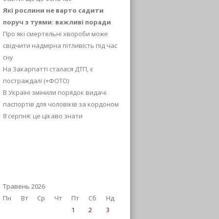
Які рослини не варто садити
поруч з туями: важливі поради
Про які смертельні хвороби може
свідчити надмірна пітливість під час
сну
На Закарпатті сталася ДТП, є
постраждалі (+ФОТО)
В Україні змінили порядок видачі
паспортів для чоловіків за кордоном
8 серпня: це цікаво знати
Травень 2026
Пн
Вт
Ср
Чт
Пт
Сб
Нд
1
2
3