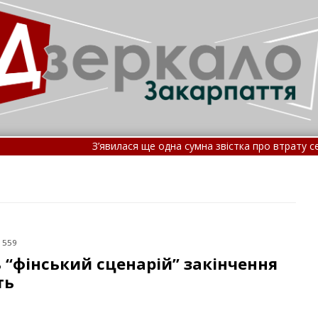
З’явилася ще одна сумна звістка про втрату серед закарп
Летіли дрони, балістика та С-400, є прильоти: як ППО відб
 559
 “фінський сценарій” закінчення
ть