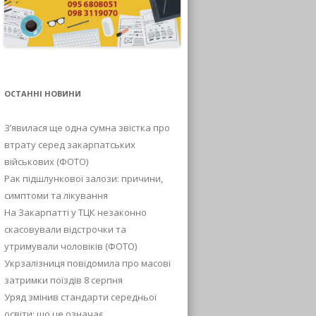
ОСТАННІ НОВИНИ
З’явилася ще одна сумна звістка про
втрату серед закарпатських
військових (ФОТО)
Рак підшлункової залози: причини,
симптоми та лікування
На Закарпатті у ТЦК незаконно
скасовували відстрочки та
утримували чоловіків (ФОТО)
Укрзалізниця повідомила про масові
затримки поїздів 8 серпня
Уряд змінив стандарти середньої
освіти: що це означає