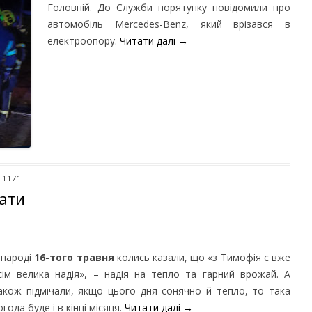
Головній. До Служби порятунку повідомили про
автомобіль Mercedes-Benz, який врізався в
електроопору.
Читати далі
→
: 1171
нати
 народі
16-того травня
колись казали, що «з Тимофія є вже
сім велика надія», – надія на тепло та гарний врожай. А
акож підмічали, якщо цього дня сонячно й тепло, то така
огода буде і в кінці місяця.
Читати далі
→