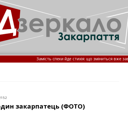
Замість спеки йде стихія: що зміниться вже завтра і які о
Батькам військового, який загинув у відпустці у ДТП, відмо
2152
 один закарпатець (ФОТО)