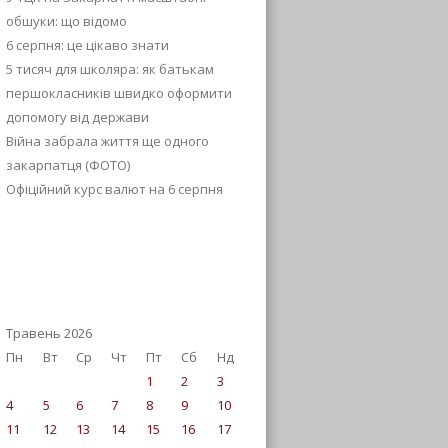
обшуки: що відомо
6 серпня: це цікаво знати
5 тисяч для школяра: як батькам
першокласників швидко оформити
допомогу від держави
Війна забрала життя ще одного
закарпатця (ФОТО)
Офіційний курс валют на 6 серпня
Травень 2026
Пн
Вт
Ср
Чт
Пт
Сб
Нд
1
2
3
4
5
6
7
8
9
10
11
12
13
14
15
16
17