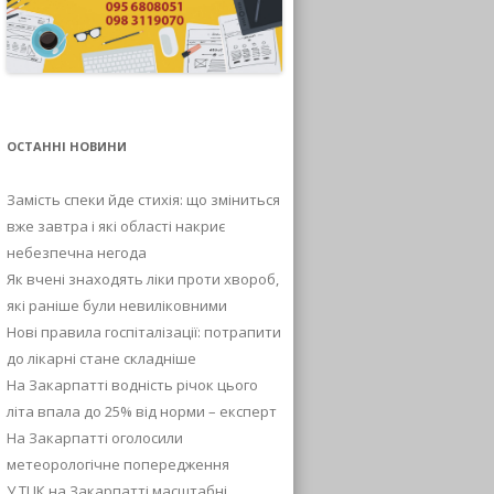
ОСТАННІ НОВИНИ
Замість спеки йде стихія: що зміниться
вже завтра і які області накриє
небезпечна негода
Як вчені знаходять ліки проти хвороб,
які раніше були невиліковними
Нові правила госпіталізації: потрапити
до лікарні стане складніше
На Закарпатті водність річок цього
літа впала до 25% від норми – експерт
На Закарпатті оголосили
метеорологічне попередження
У ТЦК на Закарпатті масштабні