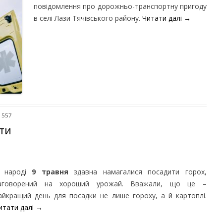
повідомлення про дорожньо-транспортну пригоду
в селі Лази Тячівського району.
Читати далі
→
1557
ати
 народі
9 травня
здавна намагалися посадити горох,
аговорений на хороший урожай. Вважали, що це –
айкращий день для посадки не лише гороху, а й картоплі.
итати далі
→