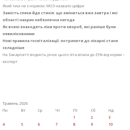
Який тиск не є нормою: МОЗ назвало цифри
Замість спеки йде стихія: що зміниться вже завтра і які
області накриє небезпечна негода
Як вчені знаходять ліки проти хвороб, які раніше були
невиліковними
Нові правила госпіталізації: потрапити до лікарні стане
складніше
На Закарпатті водність річок цього літа впала до 25% від норми –
експерт
Травень 2026
Пн
Вт
Ср
Чт
Пт
Сб
Нд
1
2
3
4
5
6
7
8
9
10