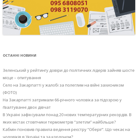
ОСТАННІ НОВИНИ
Зеленський у рейтингу довіри до політичних лідерів зайняв шосте
місце – опитування
Село на Закарпатті у жалобі за полеглим на війні захисником
(ФОТО)
На Закарпатті затримали 66-річного чоловіка за підозрою у
ґвалтуванні двох дівчат
В Україні зафіксували понад 20 нових температурних рекордів. В
яких містах стовпчики термометрів “злетіли” найбільше?
Кабмін поновив правила ведення реєстру “Оберіг”. Що чекає на
чоловіків в Україні та за кордоном?