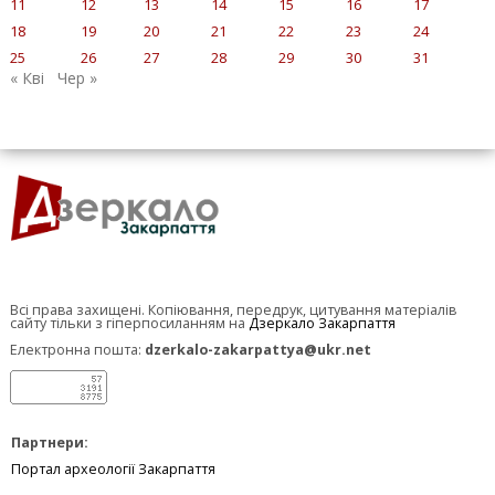
11
12
13
14
15
16
17
18
19
20
21
22
23
24
25
26
27
28
29
30
31
« Кві
Чер »
Всі права захищені. Копіювання, передрук, цитування матеріалів
сайту тільки з гіперпосиланням на
Дзеркало Закарпаття
Електронна пошта:
dzerkalo-zakarpattya@ukr.net
Партнери:
Портал археології Закарпаття