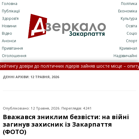
Головна
Політика
Публікації
Економіка
Здоров’я
Культура
Новини
Освіта
Відео
Соціо
Анонси
Спорт
Привітання
Кримінал
Оголошення
Надзвичайні
віри до політичних лідерів зайняв шосте місце – опитування •
Се
ізації: потрапити до лікарні стане складніше
•
На Закарпатт
ДЕННІ АРХІВИ:
12 ТРАВНЯ, 2026
Опубліковано: 12 Травня, 2026. Переглядів: 4241
Вважався зниклим безвісти: на війні
загинув захисник із Закарпаття
(ФОТО)