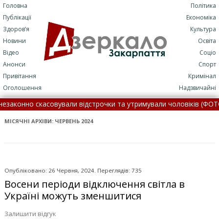
Головна
Політика
Публікації
Економіка
Здоров’я
Культура
Новини
Освіта
Відео
Соціо
Анонси
Спорт
Привітання
Кримінал
Оголошення
Надзвичайні
ли відстрочки та утримували чоловіків (ФОТО) •
Укрзалізниця п
 8 серпня •
МІСЯЧНІ АРХІВИ:
ЧЕРВЕНЬ 2024
Опубліковано: 26 Червня, 2024. Переглядів: 735
Восени періоди відключення світла в
Україні можуть зменшитися
Залишити відгук