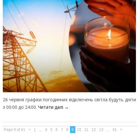
26 червня графіки погодинних відключень світла будуть діяти
з 00:00 до 24:00.
Читати далі
→
Page 9 of 41
<
1
...
4
5
6
7
8
9
10
11
12
13
...
41
>