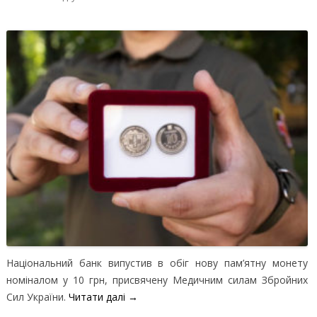
Національний банк випустив в обіг нову пам’ятну монету
номіналом у 10 грн, присвячену Медичним силам Збройних
Сил України.
Читати далі
→