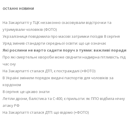
ОСТАННІ НОВИНИ
На Закарпатті у ТЦК незаконно скасовували відстрочки та
утримували чоловіків (ФОТО)
Укрзалізниця повідомила про масові затримки поїздів 8 серпня
Уряд змінив стандарти середньої освіти: що це означає
Які рослини не варто садити поруч з туями: важливі поради
Про які смертельні хвороби може свідчити надмірна пітливість під
час сну
На Закарпатті сталася ДТП, є постраждалі (+ФОТО)
В Україні змінили порядок видачі паспортів для чоловіків за
кордоном
8 серпня: це цікаво знати
Летіли дрони, балістика та С-400, є прильоти: як ППО відбила нічну
атаку РФ
На Закарпатті сталася ДТП: що відомо (+ФОТО)