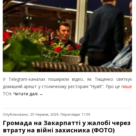
У Telegram-каналах поширили відео, як Тищенко святкує
домашній арешт у столичному ресторані “Hyatt”. Про це
пише
ТСН.
Читати далі
→
Опубліковано: 25 Червня, 2024. Переглядів: 1139
Громада на Закарпатті у жалобі через
втрату на війні захисника (ФОТО)