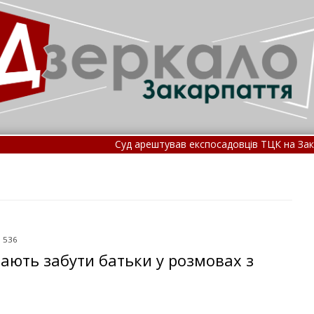
Суд арештував експосадовців ТЦК на Закарпатті, 
На Закарпатті сталася смертельна ДТП: под
: 536
мають забути батьки у розмовах з