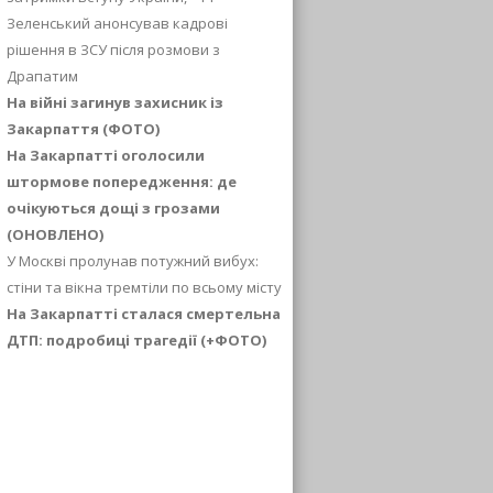
Зеленський анонсував кадрові
рішення в ЗСУ після розмови з
Драпатим
На війні загинув захисник із
Закарпаття (ФОТО)
На Закарпатті оголосили
штормове попередження: де
очікуються дощі з грозами
(ОНОВЛЕНО)
У Москві пролунав потужний вибух:
стіни та вікна тремтіли по всьому місту
На Закарпатті сталася смертельна
ДТП: подробиці трагедії (+ФОТО)