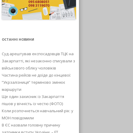
ОСТАННІ НОВИНИ
Суд арештував експосадовців ТЦК на
Закарпатті, які незаконно списували з
військового обліку чоловіків
Частина рейсів не доїде до кінцевої:
“Укрзалізниця” терміново змінює
маршрути
Ще один захисник із Закарпаття
пішов у вічність із честю (ФОТО)
Коли розпочнеться навчальний рік: у
МОН повідомили
В ЄС назвали головну причину
затримки вступу України, – FT