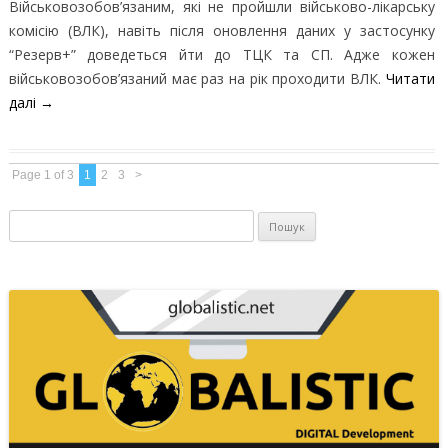
Військовозобов’язаним, які не пройшли військово-лікарську
комісію (ВЛК), навіть після оновлення даних у застосунку
“Резерв+” доведеться йти до ТЦК та СП. Адже кожен
військовозобов’язаний має раз на рік проходити ВЛК.
Читати
далі
→
Page 1 of 3
1
2
3
>
Пошук