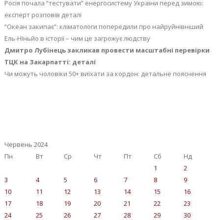
Росія почала “тестувати” енергосистему України перед зимою:
експерт розповів деталі
“Океан закипає”: кліматологи попередили про найруйнівніший
Ель-Ніньйо в історії – чим це загрожує людству
Дмитро Лубінець закликав провести масштабні перевірки
ТЦК на Закарпатті: деталі
Чи можуть чоловіки 50+ виїхати за кордон: детальне пояснення
Червень 2024
Пн
Вт
Ср
Чт
Пт
Сб
Нд
1
2
3
4
5
6
7
8
9
10
11
12
13
14
15
16
17
18
19
20
21
22
23
24
25
26
27
28
29
30