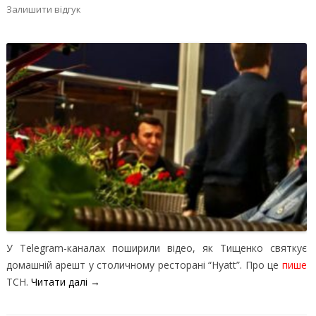
Залишити відгук
У Telegram-каналах поширили відео, як Тищенко святкує
домашній арешт у столичному ресторані “Hyatt”. Про це
пише
ТСН.
Читати далі
→