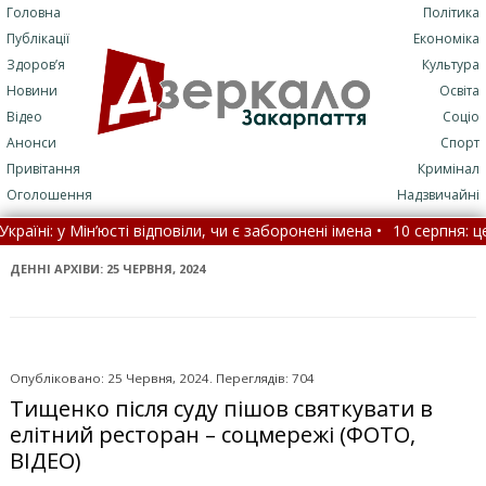
Головна
Політика
Публікації
Економіка
Здоров’я
Культура
Новини
Освіта
Відео
Соціо
Анонси
Спорт
Привітання
Кримінал
Оголошення
Надзвичайні
відповіли, чи є заборонені імена •
10 серпня: це цікаво знати •
До
найважчі напрямки фронту •
На Закарпатті оголосили метеор
ДЕННІ АРХІВИ:
25 ЧЕРВНЯ, 2024
Опубліковано: 25 Червня, 2024. Переглядів: 704
Тищенко після суду пішов святкувати в
елітний ресторан – соцмережі (ФОТО,
ВІДЕО)