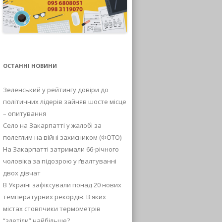
ОСТАННІ НОВИНИ
Зеленський у рейтингу довіри до
політичних лідерів зайняв шосте місце
– опитування
Село на Закарпатті у жалобі за
полеглим на війні захисником (ФОТО)
На Закарпатті затримали 66-річного
чоловіка за підозрою у ґвалтуванні
двох дівчат
В Україні зафіксували понад 20 нових
температурних рекордів. В яких
містах стовпчики термометрів
“злетіли” найбільше?