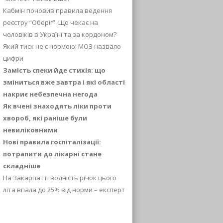
Кабмін поновив правила ведення
реєстру “Оберіг”. Що чекає на
чоловіків в Україні та за кордоном?
Який тиск не є нормою: МОЗ назвало
цифри
Замість спеки йде стихія: що
зміниться вже завтра і які області
накриє небезпечна негода
Як вчені знаходять ліки проти
хвороб, які раніше були
невиліковними
Нові правила госпіталізації:
потрапити до лікарні стане
складніше
На Закарпатті водність річок цього
літа впала до 25% від норми – експерт