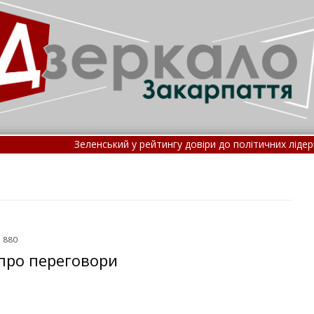
ленський у рейтингу довіри до політичних лідерів зайняв шосте мі
ві правила госпіталізації: потрапити до лікарні стане скл
: 880
 про переговори