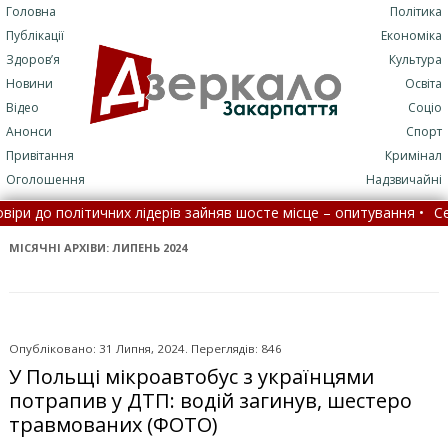
Головна
Політика
Публікації
Економіка
Здоров’я
Культура
Новини
Освіта
Відео
Соціо
Анонси
Спорт
Привітання
Кримінал
Оголошення
Надзвичайні
них лідерів зайняв шосте місце – опитування •
Село на Закарпат
пити до лікарні стане складніше
•
На Закарпатті водність річо
МІСЯЧНІ АРХІВИ:
ЛИПЕНЬ 2024
Опубліковано: 31 Липня, 2024. Переглядів: 846
У Польщі мікроавтобус з українцями
потрапив у ДТП: водій загинув, шестеро
травмованих (ФОТО)