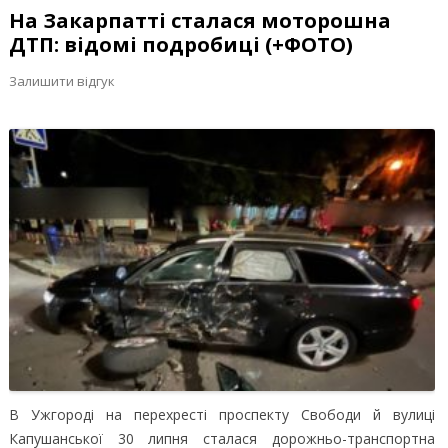
На Закарпатті сталася моторошна
ДТП: відомі подробиці (+ФОТО)
Залишити відгук
В Ужгороді на перехресті проспекту Свободи й вулиці
Капушанської 30 липня сталася дорожньо-транспортна