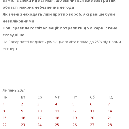
Замість спеки йде стихія: що зміниться вже завтра і які
області накриє небезпечна негода
Як вчені знаходять ліки проти хвороб, які раніше були
невиліковними
Нові правила госпіталізації: потрапити до лікарні стане
складніше
На Закарпатті водність річок цього літа впала до 25% від норми –
експерт
Липень 2024
Пн
Вт
Ср
Чт
Пт
Сб
Нд
1
2
3
4
5
6
7
8
9
10
11
12
13
14
15
16
17
18
19
20
21
22
23
24
25
26
27
28