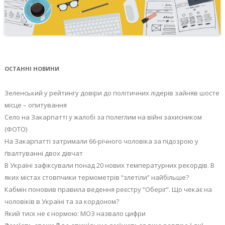
ОСТАННІ НОВИНИ
Зеленський у рейтингу довіри до політичних лідерів зайняв шосте
місце – опитування
Село на Закарпатті у жалобі за полеглим на війні захисником
(ФОТО)
На Закарпатті затримали 66-річного чоловіка за підозрою у
ґвалтуванні двох дівчат
В Україні зафіксували понад 20 нових температурних рекордів. В
яких містах стовпчики термометрів “злетіли” найбільше?
Кабмін поновив правила ведення реєстру “Оберіг”. Що чекає на
чоловіків в Україні та за кордоном?
Який тиск не є нормою: МОЗ назвало цифри