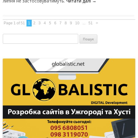
липня не застосовуватимуть.
Читати далі
→
Page 1 of 51
1
2
3
4
5
6
7
8
9
10
...
51
>
Пошук