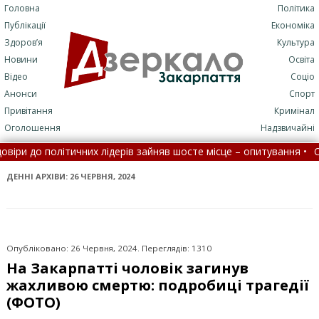
Головна
Політика
Публікації
Економіка
Здоров’я
Культура
Новини
Освіта
Відео
Соціо
Анонси
Спорт
Привітання
Кримінал
Оголошення
Надзвичайні
 лідерів зайняв шосте місце – опитування •
Село на Закарпатті у
 до лікарні стане складніше
•
На Закарпатті водність річок ць
ДЕННІ АРХІВИ:
26 ЧЕРВНЯ, 2024
Опубліковано: 26 Червня, 2024. Переглядів: 1310
На Закарпатті чоловік загинув
жахливою смертю: подробиці трагедії
(ФОТО)