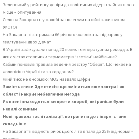
Зеленський у рейтингу довіри до політичних лідерів зайняв шосте
місце – опитування
Село на Закарпатті у жалобі за полеглим на війні захисником
(ФОТО)
На Закарпатті затримали 66-річного чоловіка за підозрою у
ґвалтуванні двох дівчат
В Україні зафіксували понад 20 нових температурних рекордів. В
яких містах стовпчики термометрів “злетіли” найбільше?
Кабмін поновив правила ведення реєстру “Оберіг”. Що чекає на
чоловіків в Україні та за кордоном?
Який тиск не є нормою: МОЗ назвало цифри
Замість спеки йде стихія: що зміниться вже завтра і які
області накриє небезпечна негода
Як вчені знаходять ліки проти хвороб, які раніше були
невиліковними
Нові правила госпіталізації: потрапити до лікарні стане
складніше
На Закарпатті водність річок цього літа впала до 25% від норми –
експерт