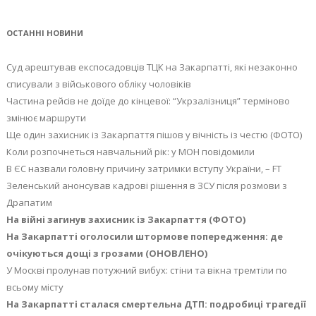
ОСТАННІ НОВИНИ
Суд арештував експосадовців ТЦК на Закарпатті, які незаконно
списували з військового обліку чоловіків
Частина рейсів не доїде до кінцевої: “Укрзалізниця” терміново
змінює маршрути
Ще один захисник із Закарпаття пішов у вічність із честю (ФОТО)
Коли розпочнеться навчальний рік: у МОН повідомили
В ЄС назвали головну причину затримки вступу України, – FT
Зеленський анонсував кадрові рішення в ЗСУ після розмови з
Драпатим
На війні загинув захисник із Закарпаття (ФОТО)
На Закарпатті оголосили штормове попередження: де
очікуються дощі з грозами (ОНОВЛЕНО)
У Москві пролунав потужний вибух: стіни та вікна тремтіли по
всьому місту
На Закарпатті сталася смертельна ДТП: подробиці трагедії