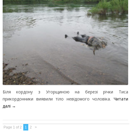
Біля кордону з Угорщиною на березі річки Тиса
прикордонники виявили тіло невідомого чоловіка.
Читати
далі
→
Page 1 of 2
1
2
>