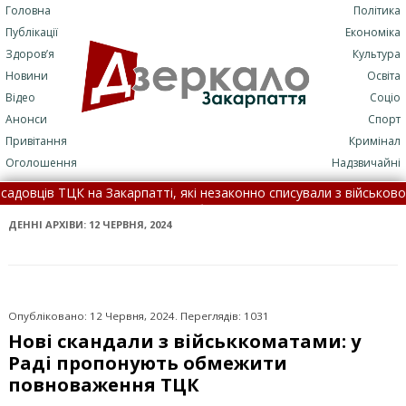
Головна
Політика
Публікації
Економіка
Здоров’я
Культура
Новини
Освіта
Відео
Соціо
Анонси
Спорт
Привітання
Кримінал
Оголошення
Надзвичайні
рпатті, які незаконно списували з військового обліку чоловіків 
ДТП: подробиці трагедії (+ФОТО)
•
7 серпня: це цікаво знати 
ДЕННІ АРХІВИ:
12 ЧЕРВНЯ, 2024
Опубліковано: 12 Червня, 2024. Переглядів: 1031
Нові скандали з військкоматами: у
Раді пропонують обмежити
повноваження ТЦК