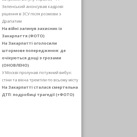
Зеленський анонсував кадрові
рішення в ЗСУ після розмови з
Драпатим
На війні загинув захисник із
Закарпаття (ФОТО)
На Закарпатті оголосили
штормове попередження: де
очікуються дощі з грозами
(ОНОВЛЕНО)
У Москві пролунав потужний вибух:
стіни та вікна тремтіли по всьому місту
На Закарпатті сталася смертельна
ДТП: подробиці трагедії (+ФОТО)