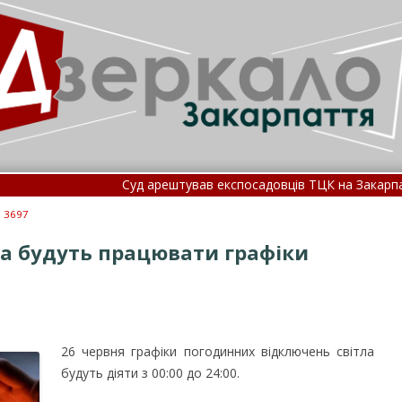
Суд арештував експосадовців ТЦК на Закарпатті, які
На Закарпатті сталася смертельна ДТП: подро
: 3697
ра будуть працювати графіки
26 червня графіки погодинних відключень світла
будуть діяти з 00:00 до 24:00.