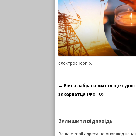
електроенергію.
Навігація по запису
←
Війна забрала життя ще одног
закарпатця (ФОТО)
Залишити відповідь
Ваша e-mail адреса не оприлюднюва