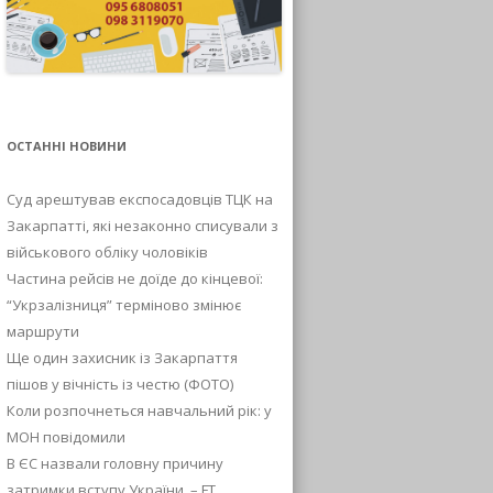
ОСТАННІ НОВИНИ
Суд арештував експосадовців ТЦК на
Закарпатті, які незаконно списували з
військового обліку чоловіків
Частина рейсів не доїде до кінцевої:
“Укрзалізниця” терміново змінює
маршрути
Ще один захисник із Закарпаття
пішов у вічність із честю (ФОТО)
Коли розпочнеться навчальний рік: у
МОН повідомили
В ЄС назвали головну причину
затримки вступу України, – FT