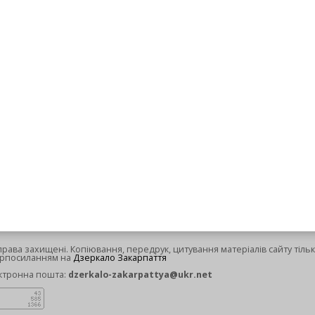
 права захищені. Копіювання, передрук, цитування матеріалів сайту тільк
ерпосиланням на
Дзеркало Закарпаття
ктронна пошта:
dzerkalo-zakarpattya@ukr.net