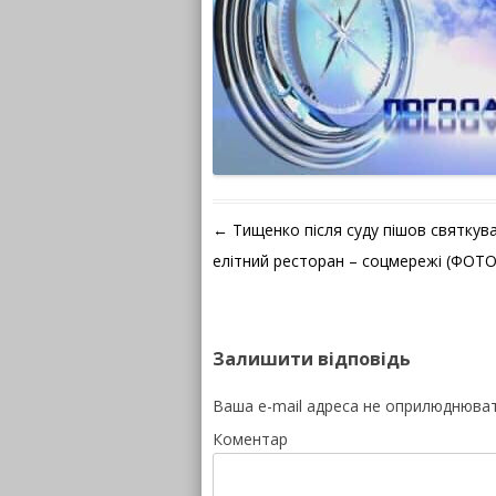
Навігація по запису
←
Тищенко після суду пішов святкув
елітний ресторан – соцмережі (ФОТО
Залишити відповідь
Ваша e-mail адреса не оприлюднюва
Коментар