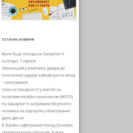
ОСТАННІ НОВИНИ
Якою буде погода на Закарпатті
сьогодні, 7 серпня
Зеленський у рейтингу довіри до
політичних лідерів зайняв шосте місце
– опитування
Село на Закарпатті у жалобі за
полеглим на війні захисником (ФОТО)
На Закарпатті затримали 66-річного
чоловіка за підозрою у ґвалтуванні
двох дівчат
В Україні зафіксували понад 20 нових
температурних рекордів. В яких