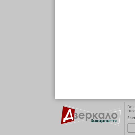
Всі
гіп
Еле