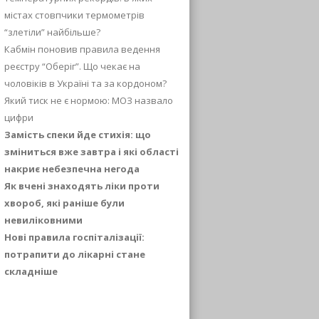
містах стовпчики термометрів
“злетіли” найбільше?
Кабмін поновив правила ведення
реєстру “Оберіг”. Що чекає на
чоловіків в Україні та за кордоном?
Який тиск не є нормою: МОЗ назвало
цифри
Замість спеки йде стихія: що
зміниться вже завтра і які області
накриє небезпечна негода
Як вчені знаходять ліки проти
хвороб, які раніше були
невиліковними
Нові правила госпіталізації:
потрапити до лікарні стане
складніше