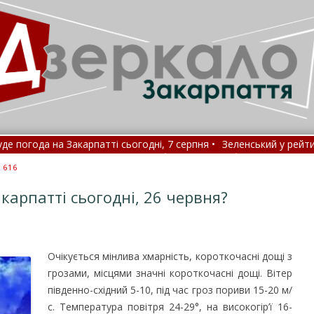
ода на Закарпатті сьогодні, 7 серпня •
Зеленський у рейтингу до
аходять ліки проти хвороб, які раніше були невиліковними
: 616
карпатті сьогодні, 26 червня?
Очікується мінлива хмарність, короткочасні дощі з
грозами, місцями значні короткочасні дощі. Вітер
південно-східний 5-10, під час гроз пориви 15-20 м/
с.
Температура повітря 24-29°, на високогір’ї 16-