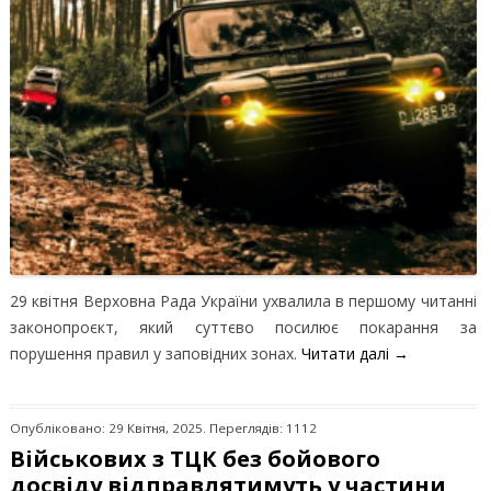
29 квітня Верховна Рада України ухвалила в першому читанні
законопроєкт, який суттєво посилює покарання за
порушення правил у заповідних зонах.
Читати далі
→
Опубліковано: 29 Квітня, 2025. Переглядів: 1112
Військових з ТЦК без бойового
досвіду відправлятимуть у частини,