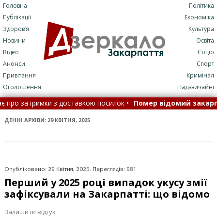
Головна
Політика
Публікації
Економіка
Здоров’я
Культура
Новини
Освіта
Відео
Соціо
Анонси
Спорт
Привітання
Кримінал
Оголошення
Надзвичайні
ставкою посилок •
Помер відомий закарпатець (ФОТО)
•
К
ДЕННІ АРХІВИ:
29 КВІТНЯ, 2025
Опубліковано: 29 Квітня, 2025. Переглядів: 981
Перший у 2025 році випадок укусу змії
зафіксували на Закарпатті: що відомо
Залишити відгук