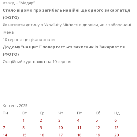
атаку, – “Мадяр”
Стало відомо про загибель на війні ще одного закарпатця
(ФОТО)
Як назвати дитину в Україні: у Мін’юсті відповіли, чи є заборонені
імена
10 серпня: це цікаво знати
Додому “на щиті” повертається захисник із Закарпаття
(ФОТО)
Офіційний курс валют на 10 серпня
Квітень 2025
Пн
Вт
Ср
Чт
Пт
Сб
Нд
1
2
3
4
5
6
7
8
9
10
11
12
13
14
15
16
17
18
19
20