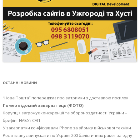
ОСТАННІ НОВИНИ
“Нова Пошта” попереджає про затримки з доставкою посилок
Помер відомий закарпатець (ФОТО)
Корупція загрожує конкуренції та обороноздатності України –
брифінг НАБУ і САП
У закарпатки конфіскували iPhone за зйомку військової техніки
Росія планує випускати по Україні 200 балістичних ракет за одну