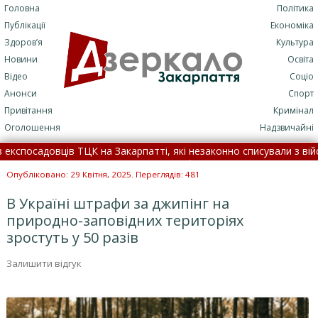
Головна
Політика
Публікації
Економіка
Здоров’я
Культура
Новини
Освіта
Відео
Соціо
Анонси
Спорт
Привітання
Кримінал
Оголошення
Надзвичайні
садовців ТЦК на Закарпатті, які незаконно списували з військовог
лася смертельна ДТП: подробиці трагедії (+ФОТО)
•
7 серп
Опубліковано: 29 Квітня, 2025. Переглядів: 481
В Україні штрафи за джипінг на
природно-заповідних територіях
зростуть у 50 разів
Залишити відгук