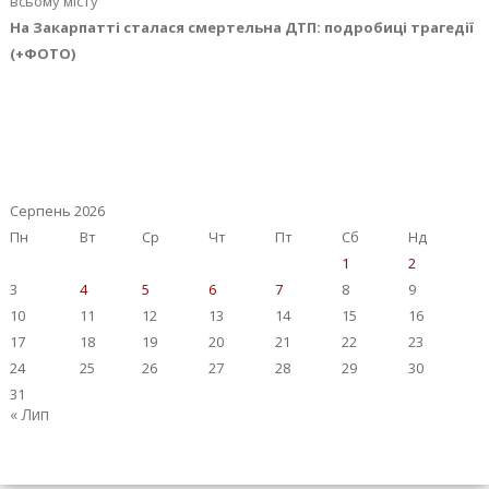
всьому місту
На Закарпатті сталася смертельна ДТП: подробиці трагедії
(+ФОТО)
Серпень 2026
Пн
Вт
Ср
Чт
Пт
Сб
Нд
1
2
3
4
5
6
7
8
9
10
11
12
13
14
15
16
17
18
19
20
21
22
23
24
25
26
27
28
29
30
31
« Лип