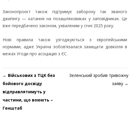
Законопроєкт також підтримує заборону так званого
джипінгу — катання на позашляховиках у заповідниках. Це
вже передбачено законом, ухваленим у січні 2025 року.
Нові правила також узгоджуються з європейськими
нормами, адже Україна зобов’язалася захищати довкілля в
межах Угоди про асоціацію з ЄС.
Навігація по запису
←
Військових з ТЦК без
Зеленський зробив тривожну
бойового досвіду
заяву
→
відправлятимуть у
частини, що воюють –
Генштаб