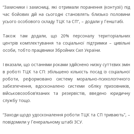
“Захисники і захисниці, які отримали поранення (контузії) під
час бойових дій на сьогодні становлять близько половини
усього особового складу ТЦК та СП”, – додали у Генштабі.
Також там додали, що 20% персоналу територіальних
центрів комплектування та соціальної підтримки – цивільні
особи, тобто працівники Збройних Сил України.
І вказали, що останніми роками здійснено низку суттєвих змін
в роботі ТЦК та СП: збільшено кількість посад із соціальної
роботи, реформовано систему морально-психологічного
забезпечення, вдосконалено системи обліку призовників,
військовозобов’язаних та резервістів, введено юридичну
службу тощо.
“Заходи щодо удосконалення роботи ТЦК та СП тривають”, –
повідомили у Генеральному штабі ЗСУ.