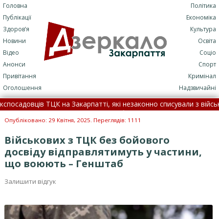
Головна
Політика
Публікації
Економіка
Здоров’я
Культура
Новини
Освіта
Відео
Соціо
Анонси
Спорт
Привітання
Кримінал
Оголошення
Надзвичайні
довців ТЦК на Закарпатті, які незаконно списували з військового
ася смертельна ДТП: подробиці трагедії (+ФОТО)
•
7 серпн
Опубліковано: 29 Квітня, 2025. Переглядів: 1111
Військових з ТЦК без бойового
досвіду відправлятимуть у частини,
що воюють – Генштаб
Залишити відгук