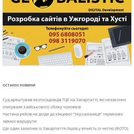
ОСТАННІ НОВИНИ
Суд арештував експосадовців ТЦК на Закарпатті, які незаконно
списували з військового обліку чоловіків
Частина рейсів не доїде до кінцевої: “Укрзалізниця” терміново
змінює маршрути
Ще один захисник із Закарпаття пішов у вічність із честю (ФОТО)