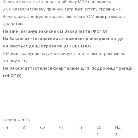
Коли розпочнеться навчальний рік: у МОН повідомили
В ЄС назвали головну причину затримки вступу України, – FT
Зеленський анонсував кадрові рішення в ЗСУ після розмови з
Драпатим
На війні загинув захисник із Закарпаття (ФОТО)
На Закарпатті оголосили штормове попередження: де
очікуються дощі з грозами (ОНОВЛЕНО)
У Москві пролунав потужний вибух: стіни та вікна тремтіли по
всьому місту
На Закарпатті сталася смертельна ДТП: подробиці трагедії
(+ФОТО)
Серпень 2026
Пн
Вт
Ср
Чт
Пт
Сб
Нд
1
2