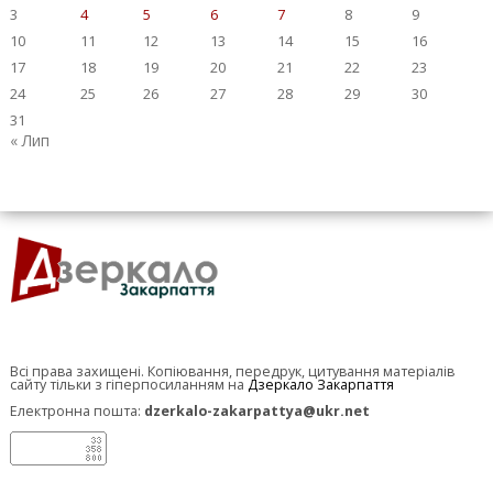
3
4
5
6
7
8
9
10
11
12
13
14
15
16
17
18
19
20
21
22
23
24
25
26
27
28
29
30
31
« Лип
Всі права захищені. Копіювання, передрук, цитування матеріалів
сайту тільки з гіперпосиланням на
Дзеркало Закарпаття
Електронна пошта:
dzerkalo-zakarpattya@ukr.net