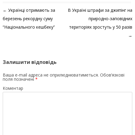
Навігація по запису
←
Українці отримають за
В Україні штрафи за джипінг на
березень рекордну суму
природно-заповідних
“Національного кешбеку”
територіях зростуть у 50 разів
→
Залишити відповідь
Ваша e-mail адреса не оприлюднюватиметься.
Обов’язкові
поля позначені
*
Коментар