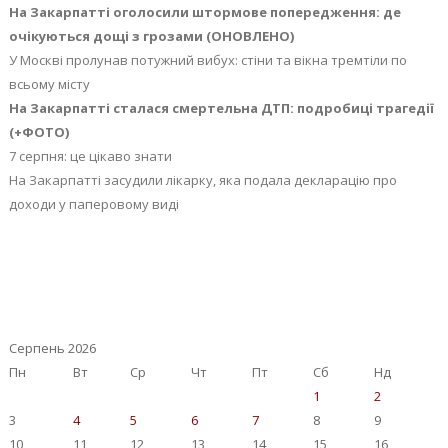
На Закарпатті оголосили штормове попередження: де
очікуються дощі з грозами (ОНОВЛЕНО)
У Москві пролунав потужний вибух: стіни та вікна тремтіли по
всьому місту
На Закарпатті сталася смертельна ДТП: подробиці трагедії
(+ФОТО)
7 серпня: це цікаво знати
На Закарпатті засудили лікарку, яка подала декларацію про
доходи у паперовому виді
Серпень 2026
Пн
Вт
Ср
Чт
Пт
Сб
Нд
1
2
3
4
5
6
7
8
9
10
11
12
13
14
15
16