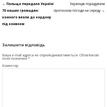
Навігація по запису
←
Польща передала Україні
Українців порадували
70 наших громадян:
прогнозом погоди на середу
→
кожного везли до кордону
під конвоєм
Залишити відповідь
Ваша e-mail адреса не оприлюднюватиметься.
Обов’язкові
поля позначені
*
Коментар