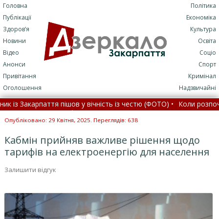
Головна
Політика
Публікації
Економіка
Здоров’я
Культура
Новини
Освіта
Відео
Соціо
Анонси
Спорт
Привітання
Кримінал
Оголошення
Надзвичайні
 Закарпаття пішов у вічність із честю (ФОТО) •
Коли розпочнетьс
аслідок удару блискавки постраждали хлопець і дівчина 
Опубліковано: 29 Квітня, 2025. Переглядів: 638
Кабмін прийняв важливе рішення щодо
тарифів на електроенергію для населення
Залишити відгук