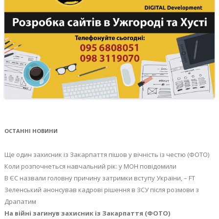
ОСТАННІ НОВИНИ
Ще один захисник із Закарпаття пішов у вічність із честю (ФОТО)
Коли розпочнеться навчальний рік: у МОН повідомили
В ЄС назвали головну причину затримки вступу України, – FT
Зеленський анонсував кадрові рішення в ЗСУ після розмови з
Драпатим
На війні загинув захисник із Закарпаття (ФОТО)