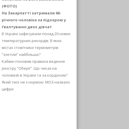
(ФОТО)
На Закарпатті затримали 66-
річного чоловіка за підозрою у
ґвалтуванні двох дівчат
В Україні зафіксували понад 20 нових
температурних рекордів. В яких
містах стовпчики термометрів
“злетіли” найбільше?
Кабмін поновив правила ведення
реєстру “Оберіг”. Що чекає на
чоловіків в Україні та за кордоном?
Який тиск не є нормою: МОЗ назвало
цифри