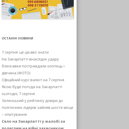
ОСТАННІ НОВИНИ
7 серпня: це цікаво знати
На Закарпатті внаслідок удару
блискавки постраждали хлопець і
дівчина (ФОТО)
Офіційний курс валют на 7 серпня
Якою буде погода на Закарпатті
сьогодні, 7 серпня
Зеленський у рейтингу довіри до
політичних лідерів зайняв шосте місце
– опитування
Село на Закарпатті у жалобі за
полеглим на війні захисником