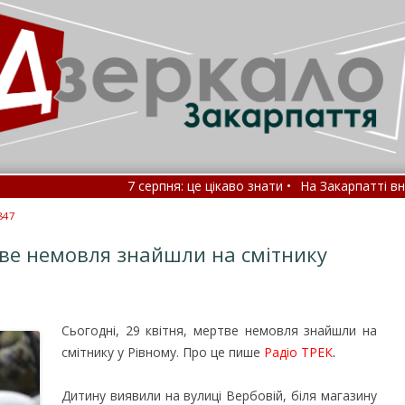
7 серпня: це цікаво знати •
На Закарпатті внаслід
Який тиск не є нормою: МОЗ назвало цифри •
Зам
847
тве немовля знайшли на смітнику
Сьогодні, 29 квітня, мертве немовля знайшли на
смітнику у Рівному.
Про це пише
Радіо ТРЕК
.
Дитину виявили на вулиці Вербовій, біля магазину