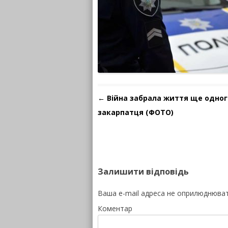
Навігація по запису
←
Війна забрала життя ще одног
закарпатця (ФОТО)
Залишити відповідь
Ваша e-mail адреса не оприлюднюва
Коментар