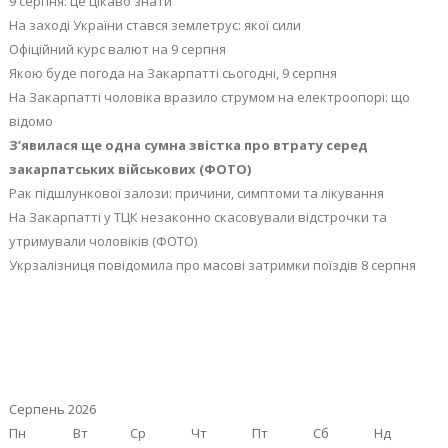
9 серпня: це цікаво знати
На заході України стався землетрус: якої сили
Офіційний курс валют на 9 серпня
Якою буде погода на Закарпатті сьогодні, 9 серпня
На Закарпатті чоловіка вразило струмом на електроопорі: що
відомо
З’явилася ще одна сумна звістка про втрату серед
закарпатських військових (ФОТО)
Рак підшлункової залози: причини, симптоми та лікування
На Закарпатті у ТЦК незаконно скасовували відстрочки та
утримували чоловіків (ФОТО)
Укрзалізниця повідомила про масові затримки поїздів 8 серпня
Серпень 2026
Пн
Вт
Ср
Чт
Пт
Сб
Нд