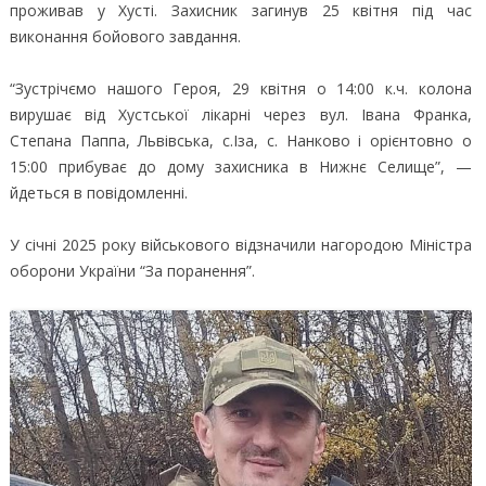
проживав у Хусті. Захисник загинув 25 квітня під час
виконання бойового завдання.
“Зустрічємо нашого Героя, 29 квітня о 14:00 к.ч. колона
вирушає від Хустської лікарні через вул. Івана Франка,
Степана Паппа, Львівська, с.Іза, с. Нанково і орієнтовно о
15:00 прибуває до дому захисника в Нижнє Селище”, —
йдеться в повідомленні.
У січні 2025 року військового відзначили нагородою Міністра
оборони України “За поранення”.