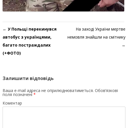
Навігація по запису
←
У Польщі перекинувся
На заході України мертве
автобус з українцями,
немовля знайшли на смітнику
багато постраждалих
→
(+ФОТО)
Залишити відповідь
Ваша e-mail адреса не оприлюднюватиметься.
Обов’язкові
поля позначені
*
Коментар