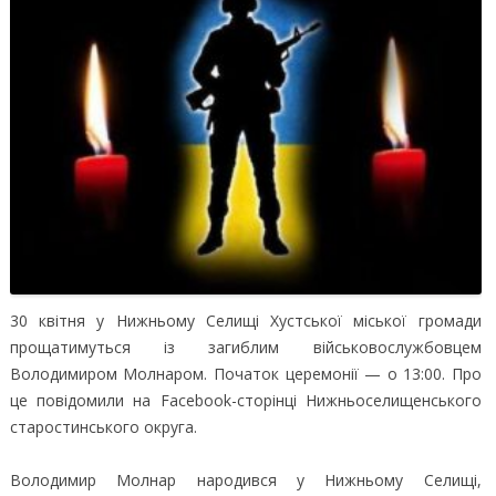
30 квітня у Нижньому Селищі Хустської міської громади
прощатимуться із загиблим військовослужбовцем
Володимиром Молнаром. Початок церемонії — о 13:00.
Про
це повідомили на Facebook-сторінці Нижньоселищенського
старостинського округа.
Володимир Молнар народився у Нижньому Селищі,