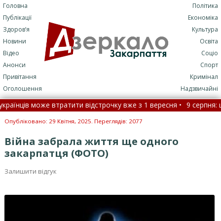
Головна
Політика
Публікації
Економіка
Здоров’я
Культура
Новини
Освіта
Відео
Соціо
Анонси
Спорт
Привітання
Кримінал
Оголошення
Надзвичайні
ців може втратити відстрочку вже з 1 вересня •
9 серпня: це ціка
поруч з туями: важливі поради
•
Опубліковано: 29 Квітня, 2025. Переглядів: 2077
Війна забрала життя ще одного
закарпатця (ФОТО)
Залишити відгук