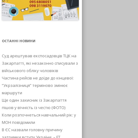
ОСТАННІ НОВИНИ
Суд арештував експосадовців ТЦК на
Закарпатті, які незаконно списували з
військового обліку чоловіків
Частина рейсів не доїде до кінцевої:
“Укрзалізниця” терміново змінює
маршрути
Ще один захисник із Закарпаття
пішов у вічність із честю (ФОТО)
Коли розпочнеться навчальний рік: у
МОН повідомили
В ЄС назвали головну причину
затримки вступу України, – FT