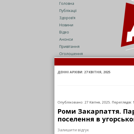
Головна
Публікації
Здоров’я
Новини
Відео
Анонси
Привітання
Оголошення
Суд 
На З
ДЕННІ АРХІВИ:
27 КВІТНЯ, 2025
Опубліковано: 27 Квітня, 2025. Переглядів:
Роми Закарпаття. Па
поселення в угорсько
Залишити відгук