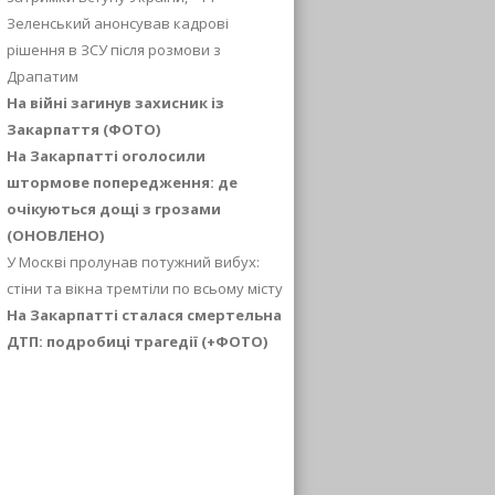
Зеленський анонсував кадрові
рішення в ЗСУ після розмови з
Драпатим
На війні загинув захисник із
Закарпаття (ФОТО)
На Закарпатті оголосили
штормове попередження: де
очікуються дощі з грозами
(ОНОВЛЕНО)
У Москві пролунав потужний вибух:
стіни та вікна тремтіли по всьому місту
На Закарпатті сталася смертельна
ДТП: подробиці трагедії (+ФОТО)