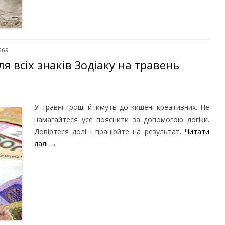
669
я всіх знаків Зодіаку на травень
У травні гроші йтимуть до кишені креативних. Не
намагайтеся усе пояснити за допомогою логіки.
Довіртеся долі і працюйте на результат.
Читати
далі
→