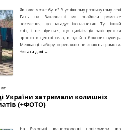
Як таке може бути? В успішному розвинутому селі
Гать на Закарпатті ми знайшли ромське
поселення, що нагадує інопланетян. Тут інший
світ, і не віриться, що цивілізація закінчується
просто в центрі села, в одній з бокових вулиць.
Мешканці табору переважно не знають грамоти.
Читати далі
→
 1881
ді України затримали колишніх
матів (+ФОТО)
На Буковині правоохоронці повідомили про