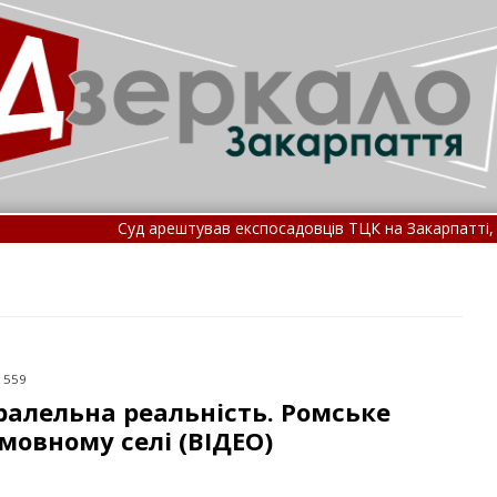
арештував експосадовців ТЦК на Закарпатті, які незаконно списув
акарпатті сталася смертельна ДТП: подробиці трагедії (
 1559
ралельна реальність. Ромське
мовному селі (ВІДЕО)