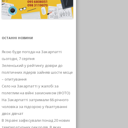
ОСТАННІ НОВИНИ
Якою буде погода на Закарпатті
сьогодні, 7 серпня
Зеленський у рейтингу довіри до
політичних лідерів зайняв шосте місце
– опитування
Село на Закарпатті у жалобі за
полеглим на війні захисником (ФОТО)
На Закарпатті затримали 66-річного
чоловіка за підозрою у ґвалтуванні
двох дівчат
В Україні зафіксували понад 20 нових
температурних рекордів. В яких