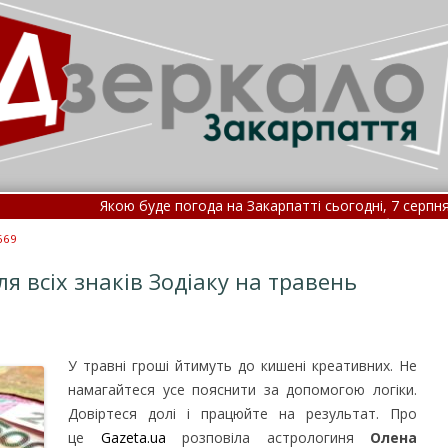
Якою буде погода на Закарпатті сьогодні, 7 серпня •
Зеленсь
Як вчені знаходять ліки проти хвороб, які раніше бул
669
я всіх знаків Зодіаку на травень
У травні гроші йтимуть до кишені креативних. Не
намагайтеся усе пояснити за допомогою логіки.
Довіртеся долі і працюйте на результат.
Про
це
Gazeta.ua
розповіла астрологиня
Олена