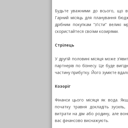
Будьте уважними до всього, що ві
Гарний місяць для планування бюдж
дрібним покупкам “з’їсти” великі 
скористайтеся своїми козирями.
Стрілець
У другій половині місяця може з’яви
партнерів по бізнесу. Це буде вигі
частину прибутку. Його зумієте вдал
Козоріг
Фінанси цього місяця як вода. Як
початку травня докладіть зусиль,
витрати на дім або родину, але вон
вас фінансово виснажують.