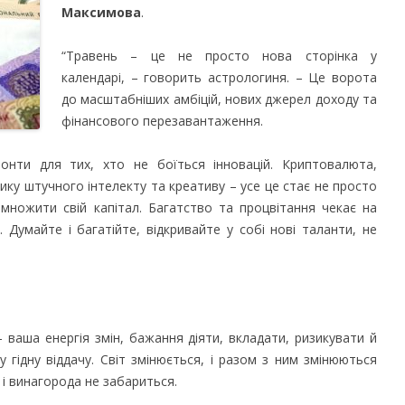
Максимова
.
“Травень – це не просто нова сторінка у
календарі, – говорить астрологиня. – Це ворота
до масштабніших амбіцій, нових джерел доходу та
фінансового перезавантаження.
зонти для тих, хто не боїться інновацій. Криптовалюта,
тику штучного інтелекту та креативу – усе це стає не просто
ножити свій капітал. Багатство та процвітання чекає на
в. Думайте і багатійте, відкривайте у собі нові таланти, не
– ваша енергія змін, бажання діяти, вкладати, ризикувати й
гідну віддачу. Світ змінюється, і разом з ним змінюються
 і винагорода не забариться.