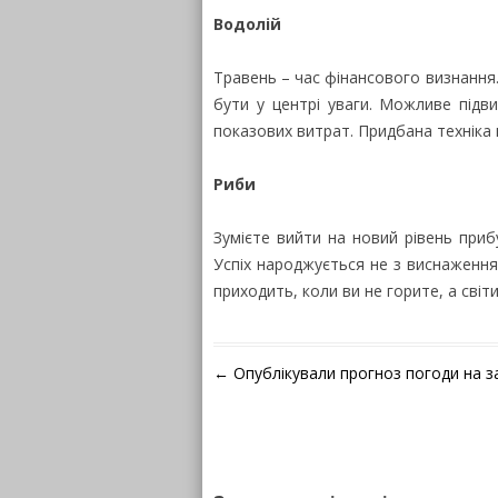
Водолій
Травень – час фінансового визнання
бути у центрі уваги. Можливе підв
показових витрат. Придбана технік
Риби
Зумієте вийти на новий рівень приб
Успіх народжується не з виснаження
приходить, коли ви не горите, а світ
Навігація по запису
←
Опублікували прогноз погоди на з