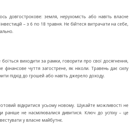
сь довгострокове: земля, нерухомість або навіть власне
нвестицій – з 6 по 18 травня. Не бійтеся витрачати на себе,
ально.
е боїться виходити за рамки, говорити про свої досягнення,
ше фінансове чуття загострене, як ніколи. Травень дає силу
нити підхід до грошей або навіть джерело доходу.
готовий відкритися усьому новому. Шукайте можливості не
ди раніше не насмілювалися дивитися. Ключ до успіху – це
інвестувати у власне майбутнє.