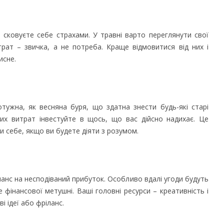
 сковуєте себе страхами. У травні варто переглянути свої
трат – звичка, а не потреба. Краще відмовитися від них і
исне.
отужна, як весняна буря, що здатна знести будь-які старі
их витрат інвестуйте в щось, що вас дійсно надихає. Це
и себе, якщо ви будете діяти з розумом.
шанс на несподіваний прибуток. Особливо вдалі угоди будуть
е фінансової метушні. Ваші головні ресурси – креативність і
і ідеї або фріланс.