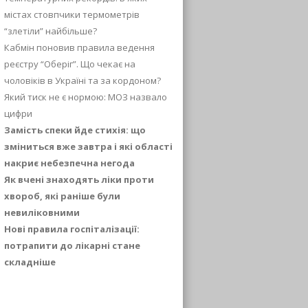
містах стовпчики термометрів
“злетіли” найбільше?
Кабмін поновив правила ведення
реєстру “Оберіг”. Що чекає на
чоловіків в Україні та за кордоном?
Який тиск не є нормою: МОЗ назвало
цифри
Замість спеки йде стихія: що
зміниться вже завтра і які області
накриє небезпечна негода
Як вчені знаходять ліки проти
хвороб, які раніше були
невиліковними
Нові правила госпіталізації:
потрапити до лікарні стане
складніше