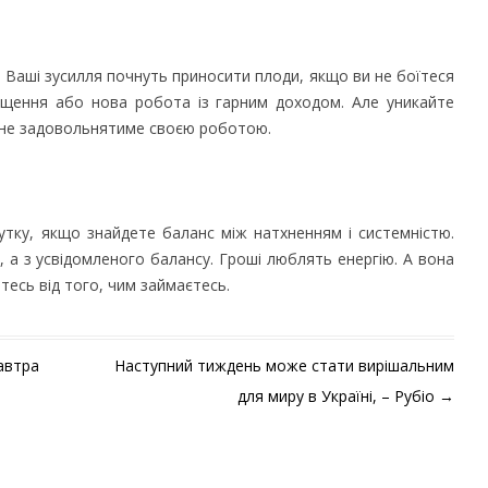
. Ваші зусилля почнуть приносити плоди, якщо ви не боїтеся
ищення або нова робота із гарним доходом. Але уникайте
а не задовольнятиме своєю роботою.
утку, якщо знайдете баланс між натхненням і системністю.
, а з усвідомленого балансу. Гроші люблять енергію. А вона
итесь від того, чим займаєтесь.
автра
Наступний тиждень може стати вирішальним
для миру в Україні, – Рубіо
→