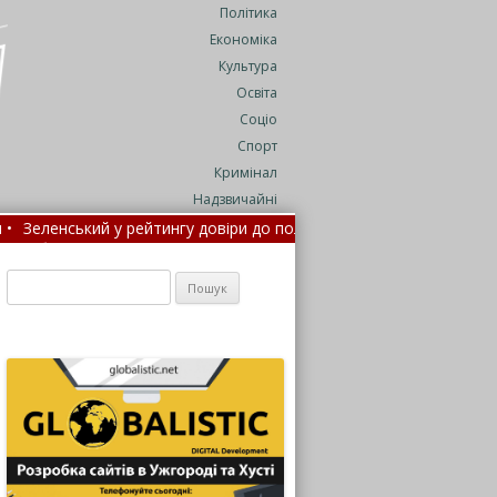
Політика
Економіка
Культура
Освіта
Соціо
Спорт
Кримінал
Надзвичайні
кий у рейтингу довіри до політичних лідерів зайняв шосте місце 
и невиліковними
•
Нові правила госпіталізації: потрапити 
Пошук