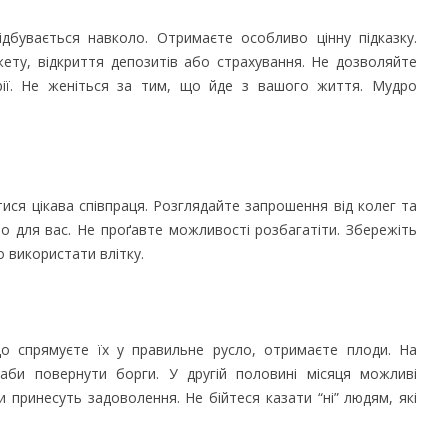
дбувається навколо. Отримаєте особливо цінну підказку.
ету, відкриття депозитів або страхування. Не дозволяйте
мрії. Не женіться за тим, що йде з вашого життя. Мудро
тися цікава співпраця. Розглядайте запрошення від колег та
дно для вас. Не проґавте можливості розбагатіти. Збережіть
о використати влітку.
що спрямуєте їх у правильне русло, отримаєте плоди. На
 аби повернути борги. У другій половині місяця можливі
и принесуть задоволення. Не бійтеся казати “ні” людям, які