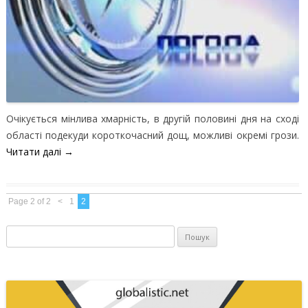
Очікується мінлива хмарність, в другій половині дня на сході
області подекуди короткочасний дощ, можливі окремі грози.
Читати далі
→
Page 2 of 2
<
1
2
Пошук