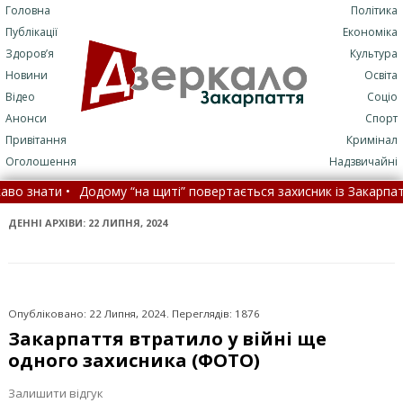
Головна
Політика
Публікації
Економіка
Здоров’я
Культура
Новини
Освіта
Відео
Соціо
Анонси
Спорт
Привітання
Кримінал
Оголошення
Надзвичайні
•
Додому “на щиті” повертається захисник із Закарпаття (ФОТО) 
 з українців може втратити відстрочку вже з 1 вересня
•
ДЕННІ АРХІВИ:
22 ЛИПНЯ, 2024
Опубліковано: 22 Липня, 2024. Переглядів: 1876
Закарпаття втратило у війні ще
одного захисника (ФОТО)
Залишити відгук