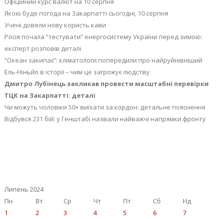
Офіційний курс валют на 10 серпня
Якою буде погода на Закарпатті сьогодні, 10 серпня
Учені довели нову користь кави
Росія почала “тестувати” енергосистему України перед зимою:
експерт розповів деталі
“Океан закипає”: кліматологи попередили про найруйнівніший
Ель-Ніньйо в історії – чим це загрожує людству
Дмитро Лубінець закликав провести масштабні перевірки
ТЦК на Закарпатті: деталі
Чи можуть чоловіки 50+ виїхати за кордон: детальне пояснення
Відбувся 231 бій: у Генштабі назвали найважчі напрямки фронту
Липень 2024
Пн
Вт
Ср
Чт
Пт
Сб
Нд
1
2
3
4
5
6
7