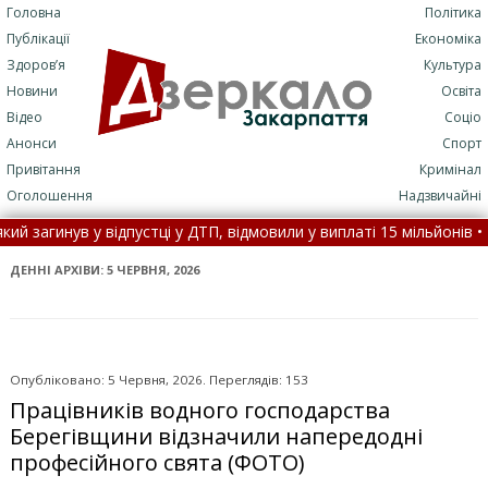
Головна
Політика
Публікації
Економіка
Здоров’я
Культура
Новини
Освіта
Відео
Соціо
Анонси
Спорт
Привітання
Кримінал
Оголошення
Надзвичайні
стці у ДТП, відмовили у виплаті 15 мільйонів •
Поліція з’ясовує 
Закарпаття, його товариш потонув •
5 серпня: це цікаво знати •
ДЕННІ АРХІВИ:
5 ЧЕРВНЯ, 2026
Опубліковано: 5 Червня, 2026. Переглядів: 153
Працівників водного господарства
Берегівщини відзначили напередодні
професійного свята (ФОТО)