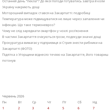
Останній день “пекла”? До якої погоди готуватись завтра й коли
Україну накриють дощі
Моторошний випадок стався на Закарпатті: подробиці
Температура може підвищуватися не лише через запалення чи
інфекцію. Що таке термоневроз?
Чому не слід заряджати смартфон у чохлі: роз’яснення
В частині Закарпаття очікуються грози, подекуди значні дощі
Прокуратура вимагає у підприємця зі Стрия знести рибники на
Закарпатті (ФОТО)
Підлітка з Угорщини віднесло течією на Закарпаття, його товариш
потонув
Червень 2026
Пн
Вт
Ср
Чт
Пт
Сб
Нд
1
2
3
4
5
6
7