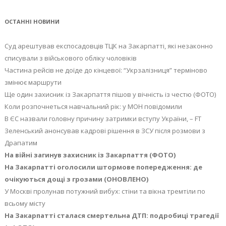
ОСТАННІ НОВИНИ
Суд арештував експосадовців ТЦК на Закарпатті, які незаконно
списували з військового обліку чоловіків
Частина рейсів не доїде до кінцевої: “Укрзалізниця” терміново
змінює маршрути
Ще один захисник із Закарпаття пішов у вічність із честю (ФОТО)
Коли розпочнеться навчальний рік: у МОН повідомили
В ЄС назвали головну причину затримки вступу України, – FT
Зеленський анонсував кадрові рішення в ЗСУ після розмови з
Драпатим
На війні загинув захисник із Закарпаття (ФОТО)
На Закарпатті оголосили штормове попередження: де
очікуються дощі з грозами (ОНОВЛЕНО)
У Москві пролунав потужний вибух: стіни та вікна тремтіли по
всьому місту
На Закарпатті сталася смертельна ДТП: подробиці трагедії