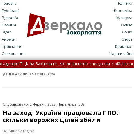
Головна
Політика
Публікації
Економіка
Здоров’я
Культура
Новини
Освіта
Відео
Соціо
Анонси
Спорт
Привітання
Кримінал
Оголошення
Надзвичайні
а Закарпатті, які незаконно списували з військового обліку чолов
ьна ДТП: подробиці трагедії (+ФОТО)
•
7 серпня: це цікаво з
ДЕННІ АРХІВИ:
2 ЧЕРВНЯ, 2026
Опубліковано: 2 Червня, 2026. Переглядів: 509
На заході України працювала ППО:
скільки ворожих цілей збили
Залишити відгук