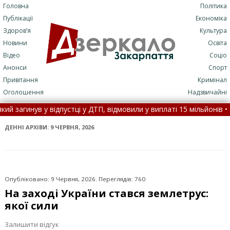
Головна
Політика
Публікації
Економіка
Здоров’я
Культура
Новини
Освіта
Відео
Соціо
Анонси
Спорт
Привітання
Кримінал
Оголошення
Надзвичайні
ці у ДТП, відмовили у виплаті 15 мільйонів •
Поліція з’ясовує об
карпаття, його товариш потонув •
5 серпня: це цікаво знати •
Че
ДЕННІ АРХІВИ:
9 ЧЕРВНЯ, 2026
Опубліковано: 9 Червня, 2026. Переглядів: 760
На заході України стався землетрус:
якої сили
Залишити відгук