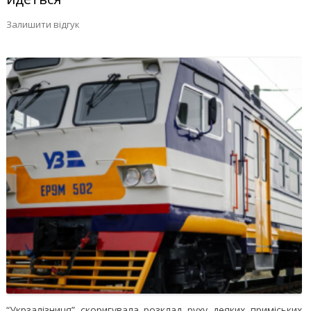
Залишити відгук
“Укрзалізниця” скоригувала розклад руху деяких приміських