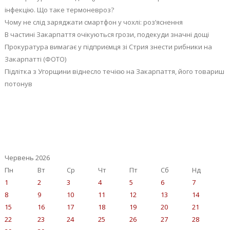
інфекцію. Що таке термоневроз?
Чому не слід заряджати смартфон у чохлі: роз’яснення
В частині Закарпаття очікуються грози, подекуди значні дощі
Прокуратура вимагає у підприємця зі Стрия знести рибники на
Закарпатті (ФОТО)
Підлітка з Угорщини віднесло течією на Закарпаття, його товариш
потонув
Червень 2026
Пн
Вт
Ср
Чт
Пт
Сб
Нд
1
2
3
4
5
6
7
8
9
10
11
12
13
14
15
16
17
18
19
20
21
22
23
24
25
26
27
28