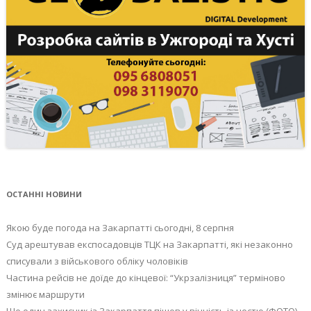
ОСТАННІ НОВИНИ
Якою буде погода на Закарпатті сьогодні, 8 серпня
Суд арештував експосадовців ТЦК на Закарпатті, які незаконно
списували з військового обліку чоловіків
Частина рейсів не доїде до кінцевої: “Укрзалізниця” терміново
змінює маршрути
Ще один захисник із Закарпаття пішов у вічність із честю (ФОТО)