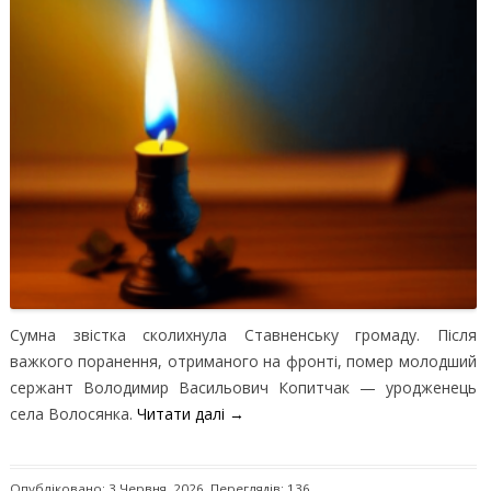
Сумна звістка сколихнула Ставненську громаду. Після
важкого поранення, отриманого на фронті, помер молодший
сержант Володимир Васильович Копитчак — уродженець
села Волосянка.
Читати далі
→
Опубліковано: 3 Червня, 2026. Переглядів: 136