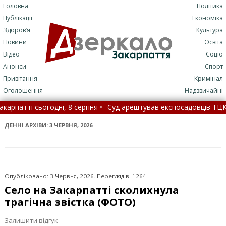
Головна
Політика
Публікації
Економіка
Здоров’я
Культура
Новини
Освіта
Відео
Соціо
Анонси
Спорт
Привітання
Кримінал
Оголошення
Надзвичайні
, 8 серпня •
Суд арештував експосадовців ТЦК на Закарпатті, які
 та вікна тремтіли по всьому місту •
На Закарпатті сталася с
ДЕННІ АРХІВИ:
3 ЧЕРВНЯ, 2026
Опубліковано: 3 Червня, 2026. Переглядів: 1264
Село на Закарпатті сколихнула
трагічна звістка (ФОТО)
Залишити відгук