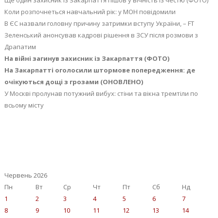
Коли розпочнеться навчальний рік: у МОН повідомили
В ЄС назвали головну причину затримки вступу України, – FT
Зеленський анонсував кадрові рішення в ЗСУ після розмови з
Драпатим
На війні загинув захисник із Закарпаття (ФОТО)
На Закарпатті оголосили штормове попередження: де
очікуються дощі з грозами (ОНОВЛЕНО)
У Москві пролунав потужний вибух: стіни та вікна тремтіли по
всьому місту
Червень 2026
Пн
Вт
Ср
Чт
Пт
Сб
Нд
1
2
3
4
5
6
7
8
9
10
11
12
13
14