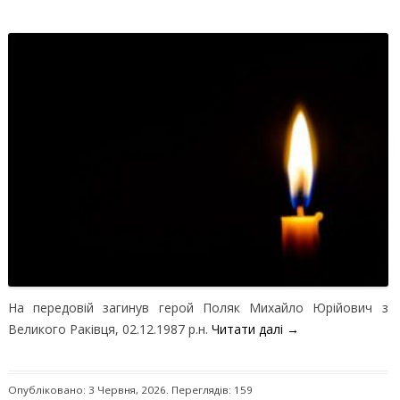
На передовій загинув герой Поляк Михайло Юрійович з
Великого Раківця, 02.12.1987 р.н.
Читати далі
→
Опубліковано: 3 Червня, 2026. Переглядів: 159