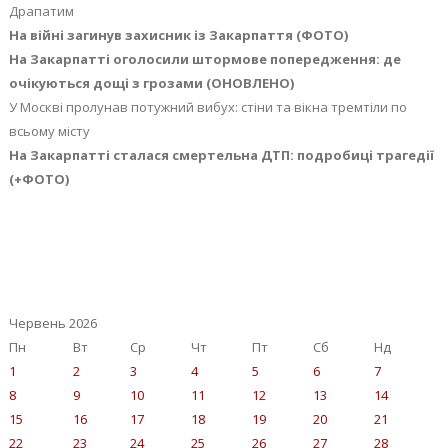
Драпатим
На війні загинув захисник із Закарпаття (ФОТО)
На Закарпатті оголосили штормове попередження: де
очікуються дощі з грозами (ОНОВЛЕНО)
У Москві пролунав потужний вибух: стіни та вікна тремтіли по
всьому місту
На Закарпатті сталася смертельна ДТП: подробиці трагедії
(+ФОТО)
Червень 2026
Пн
Вт
Ср
Чт
Пт
Сб
Нд
1
2
3
4
5
6
7
8
9
10
11
12
13
14
15
16
17
18
19
20
21
22
23
24
25
26
27
28