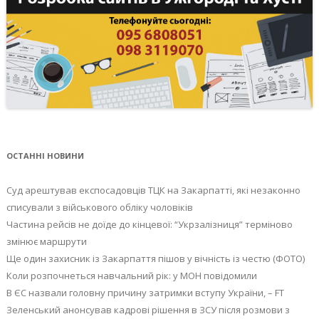
ОСТАННІ НОВИНИ
Суд арештував експосадовців ТЦК на Закарпатті, які незаконно
списували з військового обліку чоловіків
Частина рейсів не доїде до кінцевої: “Укрзалізниця” терміново
змінює маршрути
Ще один захисник із Закарпаття пішов у вічність із честю (ФОТО)
Коли розпочнеться навчальний рік: у МОН повідомили
В ЄС назвали головну причину затримки вступу України, – FT
Зеленський анонсував кадрові рішення в ЗСУ після розмови з