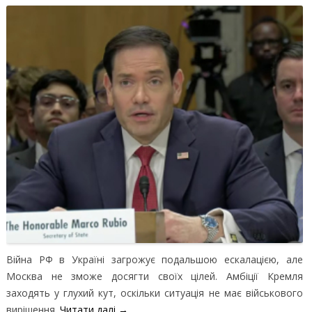
Війна РФ в Україні загрожує подальшою ескалацією, але
Москва не зможе досягти своїх цілей. Амбіції Кремля
заходять у глухий кут, оскільки ситуація не має військового
вирішення.
Читати далі
→