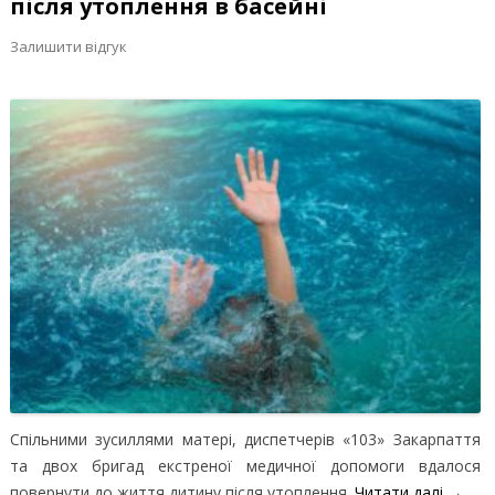
після утоплення в басейні
Залишити відгук
Спільними зусиллями матері, диспетчерів «103» Закарпаття
та двох бригад екстреної медичної допомоги вдалося
повернути до життя дитину після утоплення.
Читати далі
→