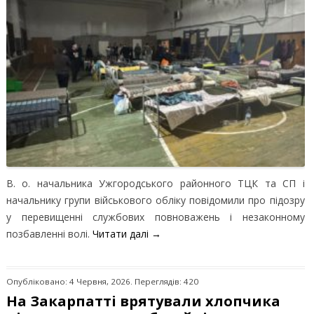
В. о. начальника Ужгородського районного ТЦК та СП і
начальнику групи військового обліку повідомили про підозру
у перевищенні службових повноважень і незаконному
позбавленні волі.
Читати далі
→
Опубліковано: 4 Червня, 2026. Переглядів: 420
На Закарпатті врятували хлопчика