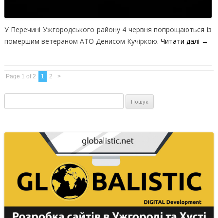
У Перечині Ужгородського району 4 червня попрощаються із
помершим ветераном АТО Денисом Кучіркою.
Читати далі
→
Page 1 of 2
1
2
>
Пошук