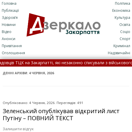
Головна
Політика
Публікації
Економіка
Здоров’я
Культура
Новини
Освіта
Відео
Соціо
Анонси
Спорт
Привітання
Кримінал
Оголошення
Надзвичайні
арпатті, які незаконно списували з військового обліку чоловіків
ДТП: подробиці трагедії (+ФОТО)
•
7 серпня: це цікаво знати 
ДЕННІ АРХІВИ:
4 ЧЕРВНЯ, 2026
Опубліковано: 4 Червня, 2026. Переглядів: 491
Зеленський опублікував відкритий лист
Путіну – ПОВНИЙ ТЕКСТ
Залишити відгук