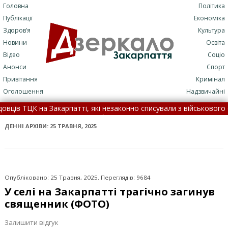
Головна
Політика
Публікації
Економіка
Здоров’я
Культура
Новини
Освіта
Відео
Соціо
Анонси
Спорт
Привітання
Кримінал
Оголошення
Надзвичайні
атті, які незаконно списували з військового обліку чоловіків •
П: подробиці трагедії (+ФОТО)
•
7 серпня: це цікаво знати •
ДЕННІ АРХІВИ:
25 ТРАВНЯ, 2025
Опубліковано: 25 Травня, 2025. Переглядів: 9684
У селі на Закарпатті трагічно загинув
священник (ФОТО)
Залишити відгук