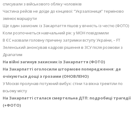
списували з військового обліку чоловіків
Частина рейсів не доїде до кінцевої: “Укрзалізниця” терміново
змінює маршрути
Ще один захисник із Закарпаття пішов у вічність із честю (ФОТО)
Коли розпочнеться навчальний рік: у МОН повідомили
В ЄС назвали головну причину затримки вступу України, – FT
Зеленський анонсував кадрові рішення в ЗСУ після розмови з
Драпатим
На війні загинув захисник із Закарпаття (ФОТО)
На Закарпатті оголосили штормове попередження: де
очікуються дощі з грозами (ОНОВЛЕНО)
У Москві пролунав потужний вибух: стіни та вікна тремтіли по
всьому місту
На Закарпатті сталася смертельна ДТП: подробиці трагедії
(+ФОТО)