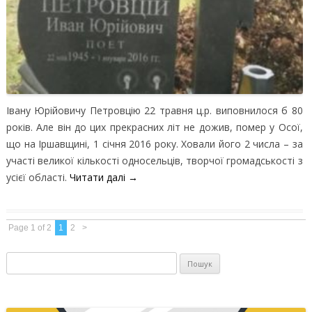
Івану Юрійовичу Петровцію 22 травня ц.р. виповнилося б 80
років. Але він до цих прекрасних літ не дожив, помер у Осої,
що на Іршавщині, 1 січня 2016 року. Ховали його 2 числа – за
участі великої кількості односельців, творчої громадськості з
усієї області.
Читати далі
→
Page 1 of 2
1
2
>
Пошук