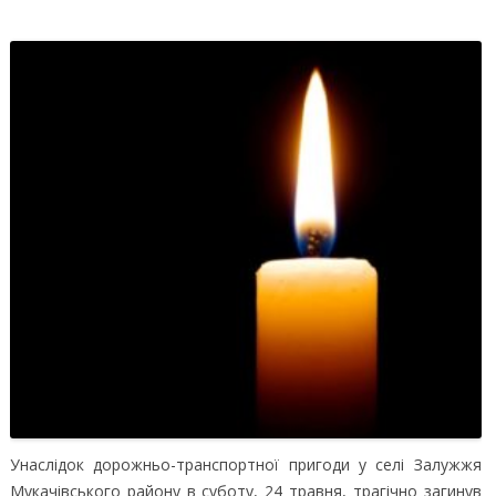
Унаслідок дорожньо-транспортної пригоди у селі Залужжя
Мукачівського району в суботу, 24 травня, трагічно загинув