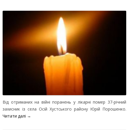
Від отриманих на війні поранень у лікарні помер 37-річний
захисник із села Осій Хустського району Юрій Порошенко.
Читати далі
→