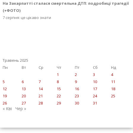
На Закарпатті сталася смертельна ДТП: подробиці трагедії
(+ФОТО)
7 серпня: це цікаво знати
Травень 2025
Пн
Вт
Ср
Чт
Пт
Сб
Нд
1
2
3
4
5
6
7
8
9
10
11
12
13
14
15
16
17
18
19
20
21
22
23
24
25
26
27
28
29
30
31
« Кві
Чер »