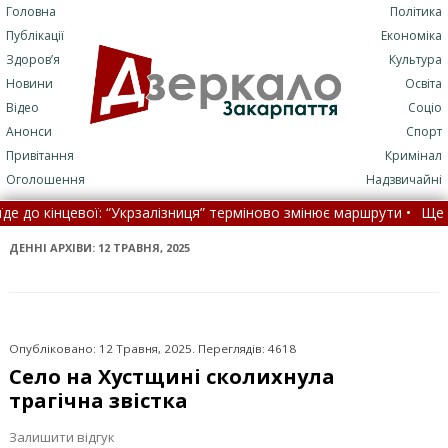
Головна
Політика
Публікації
Економіка
Здоров’я
Культура
Новини
Освіта
Відео
Соціо
Анонси
Спорт
Привітання
Кримінал
Оголошення
Надзвичайні
рзалізниця” терміново змінює маршрути •
Ще один захисник із Зак
ала декларацію про доходи у паперовому виді •
На Закарпатті 
ДЕННІ АРХІВИ:
12 ТРАВНЯ, 2025
Опубліковано: 12 Травня, 2025. Переглядів: 4618
Село на Хустщині сколихнула
трагічна звістка
Залишити відгук