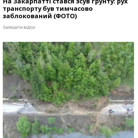
На Закарпатті стався зсув ґрунту: рух
транспорту був тимчасово
заблокований (ФОТО)
Залишити відгук