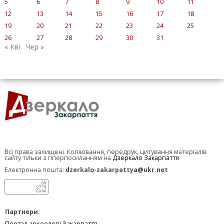
5
6
7
8
9
10
11
12
13
14
15
16
17
18
19
20
21
22
23
24
25
26
27
28
29
30
31
« Кві
Чер »
Всі права захищені. Копіювання, передрук, цитування матеріалів
сайту тільки з гіперпосиланням на
Дзеркало Закарпаття
Електронна пошта:
dzerkalo-zakarpattya@ukr.net
Партнери:
Портал археології Закарпаття