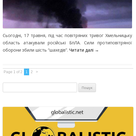
Сьогодні, 17 травня, під час повітряних тривог Хмельницьку
область атакували російські БпЛА. Сили протиповітряної
оборони збили шість “шахедів”.
Читати далі
→
Page 1 of 2
1
2
>
Пошук