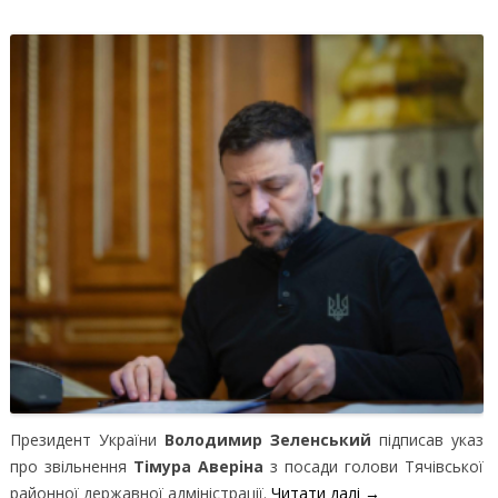
Президент України
Володимир Зеленський
підписав указ
про звільнення
Тімура Аверіна
з посади голови Тячівської
районної державної адміністрації.
Читати далі
→