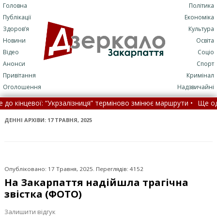
Головна
Політика
Публікації
Економіка
Здоров’я
Культура
Новини
Освіта
Відео
Соціо
Анонси
Спорт
Привітання
Кримінал
Оголошення
Надзвичайні
алізниця” терміново змінює маршрути •
Ще один захисник із Закар
а декларацію про доходи у паперовому виді •
На Закарпатті вн
ДЕННІ АРХІВИ:
17 ТРАВНЯ, 2025
Опубліковано: 17 Травня, 2025. Переглядів: 4152
На Закарпаття надійшла трагічна
звістка (ФОТО)
Залишити відгук