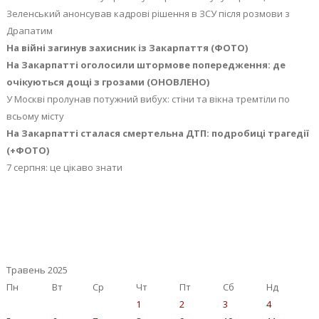
Зеленський анонсував кадрові рішення в ЗСУ після розмови з
Драпатим
На війні загинув захисник із Закарпаття (ФОТО)
На Закарпатті оголосили штормове попередження: де
очікуються дощі з грозами (ОНОВЛЕНО)
У Москві пролунав потужний вибух: стіни та вікна тремтіли по
всьому місту
На Закарпатті сталася смертельна ДТП: подробиці трагедії
(+ФОТО)
7 серпня: це цікаво знати
Травень 2025
Пн
Вт
Ср
Чт
Пт
Сб
Нд
1
2
3
4