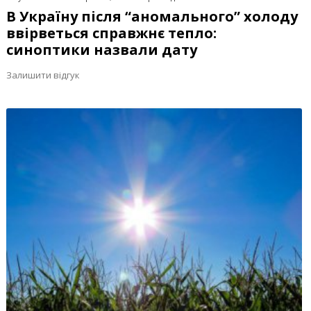
В Україну після “аномального” холоду
ввірветься справжнє тепло:
синоптики назвали дату
Залишити відгук