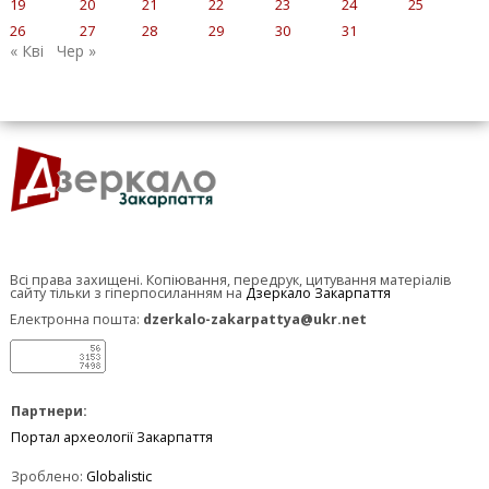
19
20
21
22
23
24
25
26
27
28
29
30
31
« Кві
Чер »
Всі права захищені. Копіювання, передрук, цитування матеріалів
сайту тільки з гіперпосиланням на
Дзеркало Закарпаття
Електронна пошта:
dzerkalo-zakarpattya@ukr.net
Партнери:
Портал археології Закарпаття
Зроблено:
Globalistic