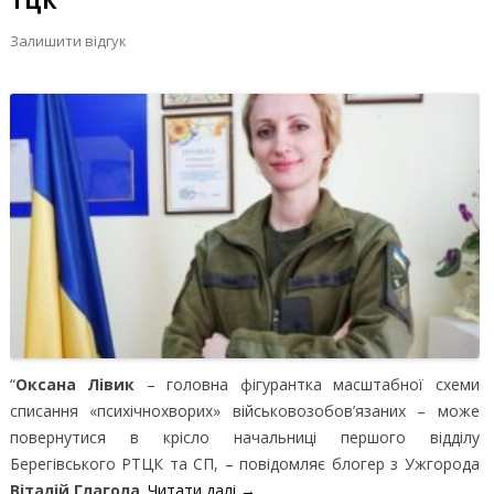
ТЦК
Залишити відгук
“
Оксана Лівик
– головна фігурантка масштабної схеми
списання «психічнохворих» військовозобов’язаних – може
повернутися в крісло начальниці першого відділу
Берегівського РТЦК та СП, – повідомляє блогер з Ужгорода
Віталій Глагола
.
Читати далі
→