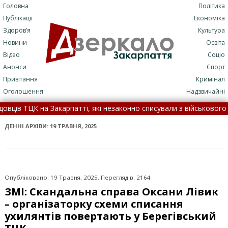
Головна
Політика
Публікації
Економіка
Здоров’я
Культура
Новини
Освіта
Відео
Соціо
Анонси
Спорт
Привітання
Кримінал
Оголошення
Надзвичайні
тті, які незаконно списували з військового обліку чоловіків •
: подробиці трагедії (+ФОТО)
•
7 серпня: це цікаво знати •
Н
ДЕННІ АРХІВИ:
19 ТРАВНЯ, 2025
Опубліковано: 19 Травня, 2025. Переглядів: 2164
ЗМІ: Скандальна справа Оксани Лівик
– організаторку схеми списання
ухилянтів повертають у Берегівський