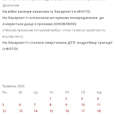
Драпатим
На війні загинув захисник із Закарпаття (ФОТО)
На Закарпатті оголосили штормове попередження: де
очікуються дощі з грозами (ОНОВЛЕНО)
У Москві пролунав потужний вибух: стіни та вікна тремтіли по
всьому місту
На Закарпатті сталася смертельна ДТП: подробиці трагедії
(+ФОТО)
Травень 2025
Пн
Вт
Ср
Чт
Пт
Сб
Нд
1
2
3
4
5
6
7
8
9
10
11
12
13
14
15
16
17
18