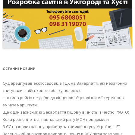
ОСТАННІ НОВИНИ
Суд арештував експосадовців ТЦК на Закарпатті, які незаконно
списували з військового обліку чоловіків
Частина рейсів не доїде до кінцевої: “Укрзалізниця” терміново
змінює маршрути
Ще один захисник із Закарпаття пішов у вічність із честю (ФОТО)
Коли розпочнеться навчальний рік: у МОН повідомили
В ЄС назвали головну причину затримки вступу України, – FT
Зеленський анонсував кадрові рішення в ЗСУ після розмови з