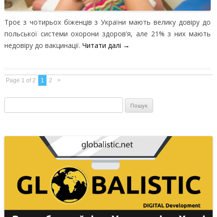
Троє з чотирьох біженців з України мають велику довіру до
польської системи охорони здоров’я, але 21% з них мають
недовіру до вакцинації.
Читати далі
→
Page 1 of 2
1
2
>
Пошук