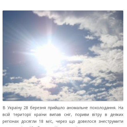
В Україну 28 березня прийшло аномальне похолодання. На
всій території країни випав сніг, пориви вітру в деяких
регіонах досягли 18 м/с, через що довелося знеструмити