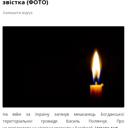
звістка (ФОТО)
Залишити відгук
На війні за Україну загинув мешканець Богданської
територіальної громади Василь Полянчук. Про
це
повідомили
на сторінці громади у Facebook.
Читати далі
→