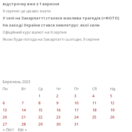
відстрочку вже з 1 вересня
9 серпня: це цікаво знати
У селі на Закарпатті сталася жахлива трагедія (+ФОТО)
На заході України стався землетрус: якої сили
Офіційний курс валют на 9 серпня
Якою буде погода на Закарпатті сьогодні, 9 серпня
Березень 2023
Пн
Вт
Ср
Чт
Пт
Сб
Нд
1
2
3
4
5
6
7
8
9
10
11
12
13
14
15
16
17
18
19
20
21
22
23
24
25
26
27
28
29
30
31
« Лют
Кві »