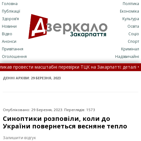
Головна
Політика
Публікації
Економіка
Здоров’я
Культура
Новини
Освіта
Відео
Соціо
Анонси
Спорт
Привітання
Кримінал
Оголошення
Надзвичайні
табні перевірки ТЦК на Закарпатті: деталі •
Чи можуть чоловік
ро втрату серед закарпатських військових (ФОТО)
•
ДЕННІ АРХІВИ:
29 БЕРЕЗНЯ, 2023
Опубліковано: 29 Березня, 2023. Переглядів: 1573
Синоптики розповіли, коли до
України повернеться весняне тепло
Залишити відгук